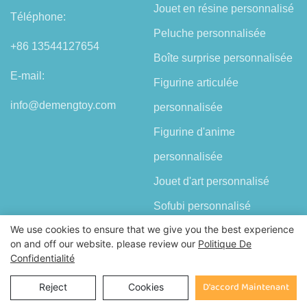
Jouet en résine personnalisé
Téléphone:
Peluche personnalisée
+86 13544127654
Boîte surprise personnalisée
E-mail:
Figurine articulée
info@demengtoy.com
personnalisée
Figurine d'anime
personnalisée
Jouet d'art personnalisé
Sofubi personnalisé
We use cookies to ensure that we give you the best experience
Porte-clés personnalisé
on and off our website. please review our
Politique De
Statue en fibre de verre sur
Confidentialité
mesure
Enquête
D'accord Maintenant
Reject
Cookies