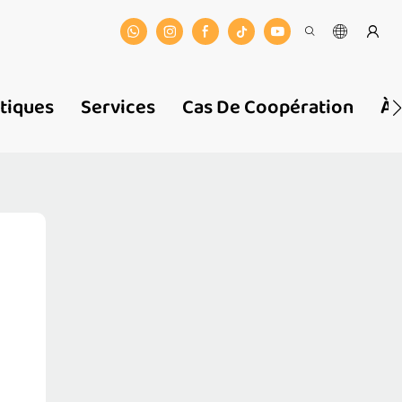
stiques
Services
Cas De Coopération
À 