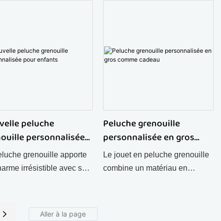
eine de nostalgie, elle
pleine de charme, elle est
ra les amoureux des
parfaite pour décorer une
ches.
chambre ou comme cadeau
craquant pour les amateurs de
peluches.
velle peluche
Peluche grenouille
ouille personnalisée
personnalisée en gros
r enfants
comme cadeau
eluche grenouille apporte
Le jouet en peluche grenouille
arme irrésistible avec sa
combine un matériau en
ure super douce, conçue
peluche ultra-doux avec un
e une poupée grenouille
adorable design inspiré de
essin animé parfaite pour
l'anime, ce qui en fait un jouet