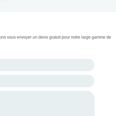
nfants et les
d'anime grenouille mignon
ectionneurs, avec un
incontournable, parfait pour les
lage pour offrir.
collectionneurs et les enfants.
sions vous envoyer un devis gratuit pour notre large gamme de