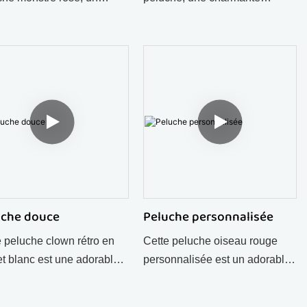
e-clés en peluche doux et
figurine en peluche de notre
isiste, parfait pour les
gamme personnalisée —
 les cadeaux et les
parfaite pour les enfants, les
andes en gros.
fans et les commandes en
gros.
uche douce
Peluche personnalisée
e peluche clown rétro en
Cette peluche oiseau rouge
et blanc est une adorable
personnalisée est un adorable
 de collection, idéale pour
animal de collection, vêtu d'un
r ou décorer. Douce, câline
t-shirt imprimé. Douce, câline et