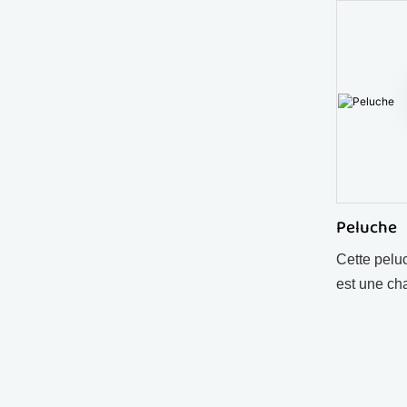
notre gam
personnali
objet de co
les fans e
gros.
Peluche
Cette pelu
est une ch
collection
cadeau d'a
une décora
Douce, mig
charme nost