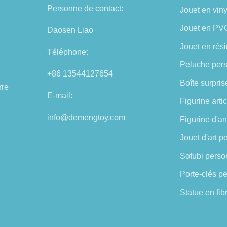
Personne de contact:
Jouet en vin
Jouet en PV
Daosen Liao
Jouet en rés
Téléphone:
Peluche per
+86 13544127654
Boîte surpri
rre
E-mail:
Figurine art
info@demengtoy.com
Figurine d'a
Jouet d'art p
Sofubi perso
Porte-clés p
Statue en fib