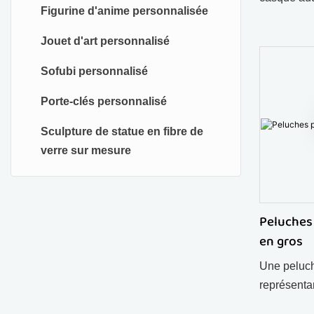
Figurine d'anime personnalisée
douces et 
idéales po
Jouet d'art personnalisé
décoration
Sofubi personnalisé
commandes
possibles.
Porte-clés personnalisé
Sculpture de statue en fibre de
verre sur mesure
Peluches
en gros
Une peluc
représent
télévision,