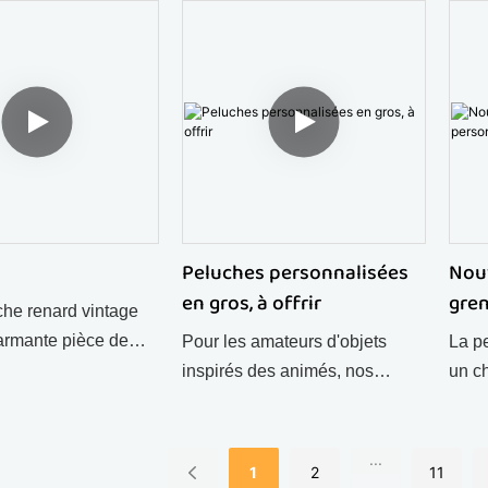
grenouilles. Douce, mignonne
et pl
me de peluches
et pleine de personnalité, elle
ravi
sées en gros — un
est idéale pour offrir ou décorer.
pelu
llection douillet pour
t les commandes en
Peluches personnalisées
Nou
en gros, à offrir
gren
che renard vintage
pou
armante pièce de
Pour les amateurs d'objets
La p
, idéale comme
inspirés des animés, nos
un ch
nniversaire ou pour
peluches personnalisées, et
text
tion chaleureuse.
notamment nos adorables
comm
nonne et pleine de
figurines d'ours d'animés, sont
de d
...
1
2
11
algique, elle ravira