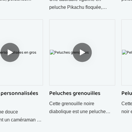
moelleuses en gros,
port
peluche Pikachu floquée,
ur les cadeaux et la
fanta
douce et charmante, idéale
 de chambre,
sacs,
pour les fans, les commandes
 personnalisées
comm
en gros et les cadeaux.
 personnalisées
Peluches grenouilles
Pel
Cette grenouille noire
Cett
diabolique est une peluche
noir 
he douce
originale qui complétera à
pièce
ant un caméraman de
merveille toute collection de
offri
 faisant partie de