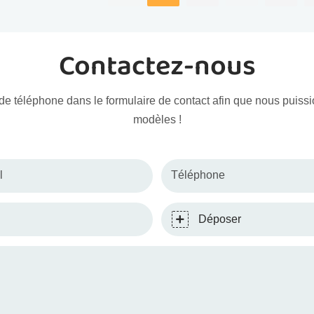
un incontournable de toute
les e
rs de peluches.
collection.
coll
embal
Contactez-nous
ro de téléphone dans le formulaire de contact afin que nous puis
modèles !
l
Téléphone
Déposer