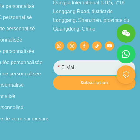
Dongjia International 1315, n°19
yle personnalisé
Longgang Road, district de
C personnalisé
Longgang, Shenzhen, province du
ine personnalisé
Guangdong, Chine.
sonnalisée
se personnalisée
iculée personnalisée
E-Mail
nime personnalisée
Subscription
ersonnalisé
nnalisé
ersonnalisé
re de verre sur mesure