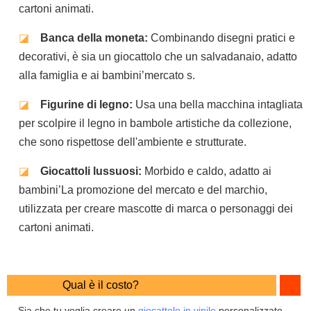
cartoni animati.
◪
Banca della moneta:
Combinando disegni pratici e
decorativi, è sia un giocattolo che un salvadanaio, adatto
alla famiglia e ai bambini’mercato s.
◪
Figurine di legno:
Usa una bella macchina intagliata
per scolpire il legno in bambole artistiche da collezione,
che sono rispettose dell'ambiente e strutturate.
◪
Giocattoli lussuosi:
Morbido e caldo, adatto ai
bambini’La promozione del mercato e del marchio,
utilizzata per creare mascotte di marca o personaggi dei
cartoni animati.
Qual è il costo?
Sia che tu voglia creare un
giocattolo in vinile
personalizzato,