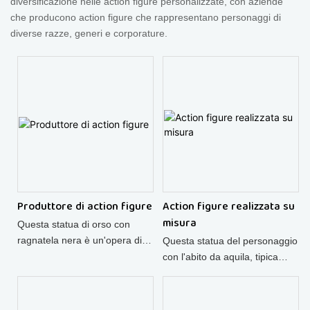
diversificazione nelle action figure personalizzate, con aziende
che producono action figure che rappresentano personaggi di
diverse razze, generi e corporature.
Produttore di action figure
Action figure realizzata su
misura
Questa statua di orso con
ragnatela nera è un'opera di
Questa statua del personaggio
arte urbana di tendenza,
con l'abito da aquila, tipica
realizzata dal nostro Action
della cultura di strada, è una
Figure Maker e molto
action figure personalizzata di
apprezzata dai collezionisti di
tendenza, molto apprezzata