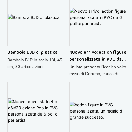
per personalizzazione.
Bambola BJD di plastica
Nuovo arrivo: action figure
personalizzata in PVC da 6
Bambola BJD in scala 1/4, 45
pollici per artisti.
cm, 30 articolazioni,
Un lato presenta l'iconico volto
personaggio anime, giocattolo
rosso di Daruma, carico di
fai-da-te per ragazze, vendita
simbolismo spirituale; l'altro
all'ingrosso.
rivela una dettagliata struttura
scheletrica, fondendo il folklore
giapponese con l'estetica
audace degli anime in un'unica
figura di grande impatto.