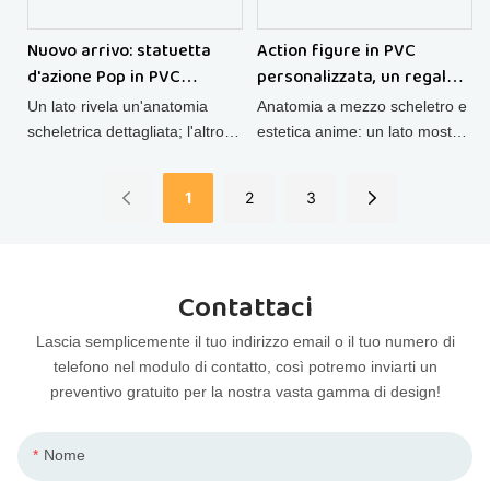
Nuovo arrivo: statuetta
Action figure in PVC
d'azione Pop in PVC
personalizzata, un regalo
personalizzata da 6 pollici
di grande successo.
Un lato rivela un'anatomia
Anatomia a mezzo scheletro e
per artisti.
scheletrica dettagliata; l'altro
estetica anime: un lato mostra
mette in mostra un espressivo
un volto e un abbigliamento
stile anime. Questa action
anime vivaci ed espressivi;
1
2
3
figure anime in PVC placcata
l'altro rivela la struttura
in oro, modello da collezione a
scheletrica dettagliata e gli
metà scheletro, è una fusione
organi interni.
audace di scienza, arte e
Contattaci
passione, ideale per essere
esposta su una scrivania o
Lascia semplicemente il tuo indirizzo email o il tuo numero di
come pezzo forte su uno
telefono nel modulo di contatto, così potremo inviarti un
scaffale.
preventivo gratuito per la nostra vasta gamma di design!
Nome