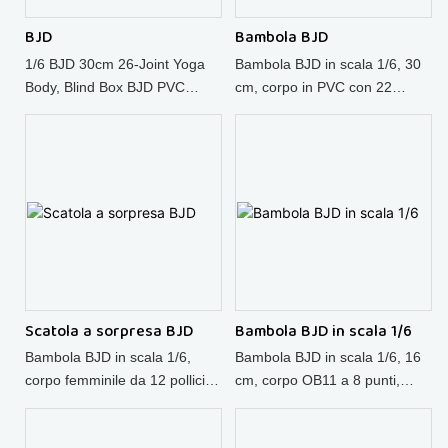
BJD
Bambola BJD
1/6 BJD 30cm 26-Joint Yoga
Bambola BJD in scala 1/6, 30
Body, Blind Box BJD PVC
cm, corpo in PVC con 22
Nude Figure, Perfetto per la
articolazioni, modello di
personalizzazione.
bambola BJD personalizzabile
per ragazze, fai da te.
Scatola a sorpresa BJD
Bambola BJD in scala 1/6
Bambola BJD in scala 1/6,
Bambola BJD in scala 1/6, 16
corpo femminile da 12 pollici,
cm, corpo OB11 a 8 punti,
modello BJD in PVC di alta
modello in PVC, giocattolo fai-
qualità, confezione a sorpresa,
da-te per la personalizzazione.