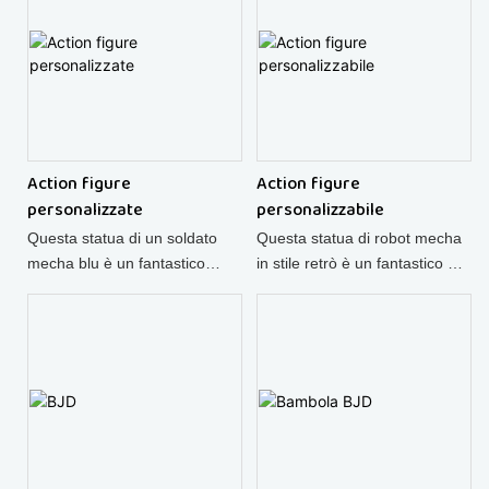
giocattoli di design.
dai collezionisti di giocattoli di
design.
Action figure
Action figure
personalizzate
personalizzabile
Questa statua di un soldato
Questa statua di robot mecha
mecha blu è un fantastico
in stile retrò è un fantastico art
oggetto da collezione anime,
toy anime, una popolare action
una delle nostre action figure
figure personalizzabile
personalizzate con possibilità
disponibile con un servizio
di personalizzazione OEM
completo di personalizzazione
completa.
OEM.