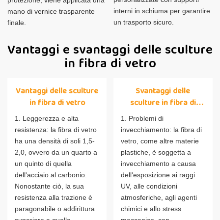
protezione, viene applicata una
interni in schiuma per garantire
mano di vernice trasparente
un trasporto sicuro.
finale.
Vantaggi e svantaggi delle sculture
in fibra di vetro
Vantaggi delle sculture
Svantaggi delle
in fibra di vetro
sculture in fibra di
vetro
1. Leggerezza e alta
1. Problemi di
resistenza: la fibra di vetro
invecchiamento: la fibra di
ha una densità di soli 1,5-
vetro, come altre materie
2,0, ovvero da un quarto a
plastiche, è soggetta a
un quinto di quella
invecchiamento a causa
dell'acciaio al carbonio.
dell'esposizione ai raggi
Nonostante ciò, la sua
UV, alle condizioni
resistenza alla trazione è
atmosferiche, agli agenti
paragonabile o addirittura
chimici e allo stress
superiore a quella
meccanico, con