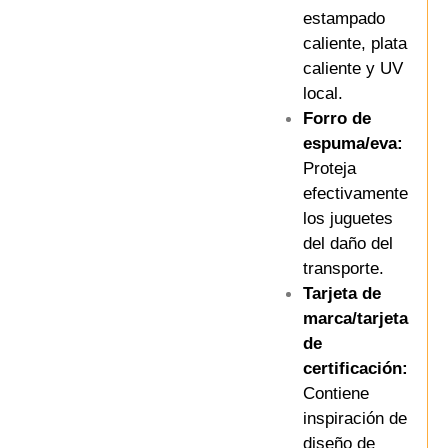
estampado
caliente, plata
caliente y UV
local.
Forro de
espuma/eva:
Proteja
efectivamente
los juguetes
del daño del
transporte.
Tarjeta de
marca/tarjeta
de
certificación:
Contiene
inspiración de
diseño de