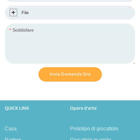
File
Soddisfare
Invia Domanda Ora
QUICK LINK
Opere d'arte
Casa
Prototipo di giocattolo
Partner
Giocattolo in vinile