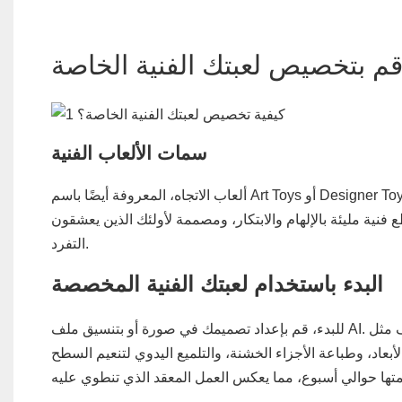
م بتخصيص لعبتك الفنية الخاصة
سمات الألعاب الفنية
ألعاب الاتجاه، المعروفة أيضًا باسم Art Toys أو Designer Toys، تمزج بين عناصر الفن الإبداعي والتصميم الاحترافي واتجاهات الموضة
فنية مليئة بالإلهام والابتكار، ومصممة لأولئك الذين يعشقون
التفرد.
البدء باستخدام لعبتك الفنية المخصصة
للبدء، قم بإعداد تصميمك في صورة أو بتنسيق ملف AI. ثم ابحث عن مصنع ألعاب مصمم محترف مثل Demeng Toy الذي يمكنه إنشاء
ذجة ثلاثية الأبعاد، وطباعة الأجزاء الخشنة، والتلميع اليدوي لتنعيم السطح