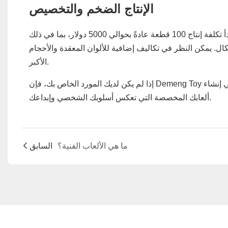
الإنتاج الضخم والتخصيص
إذا كان النموذج الأولي يرضيك، فيمكنك المضي قدمًا في الإنتاج الضخم. تبدأ تكلفة إنتاج 100 قطعة عادةً بحوالي 5000 دولار، بما في ذلك
ال. يمكن النظر في تكاليف إضافية للألوان المعقدة والأحجام
الأكبر.
إذا لم يكن لديك المورد الخاص بك، فإن Demeng Toy جاهزة لتكون الشركة المصنعة الموثوقة للألعاب الفنية. اتصل بنا للبدء في إنشاء
ألعابك المخصصة التي تعكس أسلوبك الشخصي وإبداعك.
ما هي الألعاب الفنية؟
السابق