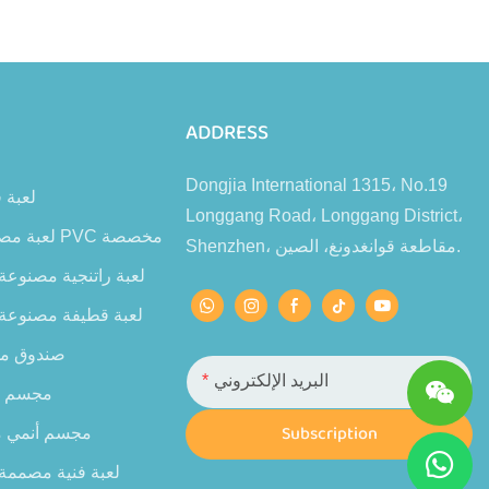
ADDRESS
Dongjia International 1315، No.19
لعبة 
Longgang Road، Longgang District،
لعبة مصنوعة من مادة PVC مخصصة
Shenzhen، مقاطعة قوانغدونغ، الصين.
لعبة راتنجية مصنوع
لعبة قطيفة مصنوع
صندوق م
البريد الإلكتروني
مجسم 
Subscription
مجسم أنمي م
لعبة فنية مصمم