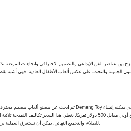
ق
نون الجميلة والنحت. على عكس ألعاب الأطفال العادية، فهي أشبه بقطع 
نموذج أولي مقابل 500 دولار تقريبًا. يغطي هذا السعر تكاليف النم
للطلاء، والتجميع النهائي. يمكن أن تستغرق العملية برمتها حوالي أسبوع، مما يعكس العمل المعقد الذي تنطوي عليه.