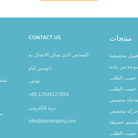
منتجات
CONTACT US
الشخص الذي يمكن الاتصال به:
فينيل مخصصة
داوسين لياو
ة حسب الطلب
شخص
هاتف:
ة حسب الطلب
+86 13544127654
فاجأة مخصص
بريد إلكتروني:
حركة مخصص
من
info@demengtoy.com
ُصمم خصيصًا
ة حسب الطلب