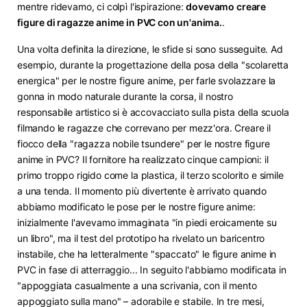
mentre ridevamo, ci colpì l'ispirazione:
dovevamo creare
figure di ragazze anime in PVC con un'anima.
​.
Una volta definita la direzione, le sfide si sono susseguite. Ad
esempio, durante la progettazione della posa della "scolaretta
energica" per le nostre figure anime, per farle svolazzare la
gonna in modo naturale durante la corsa, il nostro
responsabile artistico si è accovacciato sulla pista della scuola
filmando le ragazze che correvano per mezz'ora. Creare il
fiocco della "ragazza nobile tsundere" per le nostre figure
anime in PVC? Il fornitore ha realizzato cinque campioni: il
primo troppo rigido come la plastica, il terzo scolorito e simile
a una tenda. Il momento più divertente è arrivato quando
abbiamo modificato le pose per le nostre figure anime:
inizialmente l'avevamo immaginata "in piedi eroicamente su
un libro", ma il test del prototipo ha rivelato un baricentro
instabile, che ha letteralmente "spaccato" le figure anime in
PVC in fase di atterraggio... In seguito l'abbiamo modificata in
"appoggiata casualmente a una scrivania, con il mento
appoggiato sulla mano" – adorabile e stabile. In tre mesi,