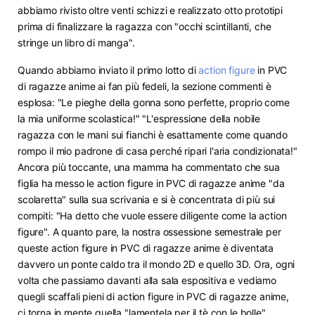
abbiamo rivisto oltre venti schizzi e realizzato otto prototipi
prima di finalizzare la ragazza con "occhi scintillanti, che
stringe un libro di manga".
Quando abbiamo inviato il primo lotto di
action figure
in PVC
di ragazze anime ai fan più fedeli, la sezione commenti è
esplosa: "Le pieghe della gonna sono perfette, proprio come
la mia uniforme scolastica!" "L'espressione della nobile
ragazza con le mani sui fianchi è esattamente come quando
rompo il mio padrone di casa perché ripari l'aria condizionata!"
Ancora più toccante, una mamma ha commentato che sua
figlia ha messo le action figure in PVC di ragazze anime "da
scolaretta" sulla sua scrivania e si è concentrata di più sui
compiti: "Ha detto che vuole essere diligente come la action
figure". A quanto pare, la nostra ossessione semestrale per
queste action figure in PVC di ragazze anime è diventata
davvero un ponte caldo tra il mondo 2D e quello 3D. Ora, ogni
volta che passiamo davanti alla sala espositiva e vediamo
quegli scaffali pieni di action figure in PVC di ragazze anime,
ci torna in mente quella "lamentela per il tè con le bolle"
.​