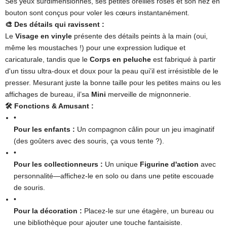
Ses yeux surdimensionnés, ses petites oreilles roses et son nez en
bouton sont conçus pour voler les cœurs instantanément.
🎨 Des détails qui ravissent :
Le ​
Visage en vinyle
​ présente des détails peints à la main (oui,
même les moustaches !) pour une expression ludique et
caricaturale, tandis que le ​
Corps en peluche
est fabriqué à partir
d'un tissu ultra-doux et doux pour la peau qui’il est irrésistible de le
presser. Mesurant juste la bonne taille pour les petites mains ou les
affichages de bureau, il’sa ​
​Mini​
​ merveille de mignonnerie.
​🛠️ Fonctions & Amusant :
•
Pour les enfants :
Un compagnon câlin pour un jeu imaginatif
(des goûters avec des souris, ça vous tente ?).
•
Pour les collectionneurs :
​ Un unique ​
Figurine d'action
avec
personnalité—affichez-le en solo ou dans une petite escouade
de souris.
•
Pour la décoration :
Placez-le sur une étagère, un bureau ou
une bibliothèque pour ajouter une touche fantaisiste.