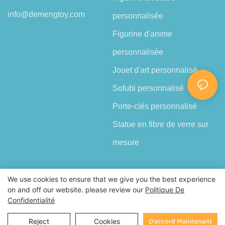
info@demengtoy.com
personnalisée
Figurine d'anime
personnalisée
Jouet d'art personnalisé
Sofubi personnalisé
Porte-clés personnalisé
Statue en fibre de verre sur
mesure
We use cookies to ensure that we give you the best experience
on and off our website. please review our
Politique De
Confidentialité
Droits d'auteur © 2026 Shenzhen Demeng Toy Co.,Ltd |
Plan du
site
D'accord Maintenant
Reject
Cookies