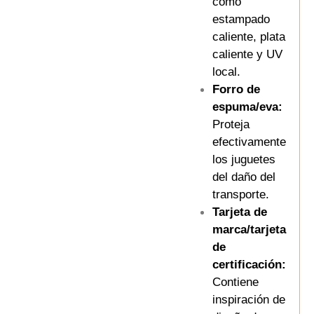
como
estampado
caliente, plata
caliente y UV
local.
Forro de
espuma/eva:
Proteja
efectivamente
los juguetes
del daño del
transporte.
Tarjeta de
marca/tarjeta
de
certificación:
Contiene
inspiración de