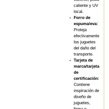
caliente y UV
local.
Forro de
espuma/eva:
Proteja
efectivamente
los juguetes
del daño del
transporte.
Tarjeta de
marca/tarjeta
de
certificación:
Contiene
inspiración de
diseño de
juguetes,
firma o