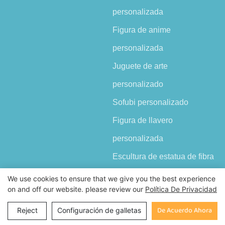
personalizada
Figura de anime
personalizada
Juguete de arte
personalizado
Sofubi personalizado
Figura de llavero
personalizada
Escultura de estatua de fibra
de vidrio personalizada
We use cookies to ensure that we give you the best experience
on and off our website. please review our
Política De Privacidad
Consulta
De Acuerdo Ahora
Reject
Configuración de galletas