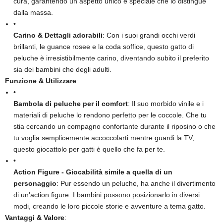
cura, garantendo un aspetto unico e speciale che lo distingue
dalla massa.
•
Carino & Dettagli adorabili
​: Con i suoi grandi occhi verdi
brillanti, le guance rosee e la coda soffice, questo gatto di
peluche è irresistibilmente carino, diventando subito il preferito
sia dei bambini che degli adulti.
Funzione & Utilizzare
​:
•
Bambola di peluche per il comfort
​: Il suo morbido vinile e i
materiali di peluche lo rendono perfetto per le coccole. Che tu
stia cercando un compagno confortante durante il riposino o che
tu voglia semplicemente accoccolarti mentre guardi la TV,
questo giocattolo per gatti è quello che fa per te.
•
​Action Figure - Giocabilità simile a quella di un
personaggio
​: Pur essendo un peluche, ha anche il divertimento
di un'action figure. I bambini possono posizionarlo in diversi
modi, creando le loro piccole storie e avventure a tema gatto.
​Vantaggi & Valore
​: