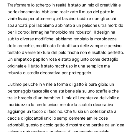
Trasformare lo scherzo in realtà è stato un mix di creatività e
perfezionamento. Abbiamo realizzato il muso del gatto in
vinile liscio per ottenere quel fascino lucido e con gli occhi
spalancati, poi l'abbiamo abbinato a un peluche ultra morbido
per il corpo: immagina "morbido ma robusto". Il design ha
subito diverse modifiche: abbiamo regolato la morbidezza
delle orecchie, modificato l'imbottitura delle zampe e persino
testato diverse texture del pelo finché non è risultato perfetto.
Un simpatico papillon rosa è stato aggiunto come dettaglio
originale e il tutto è stato racchiuso in una semplice ma
robusta custodia decorativa per proteggerlo.
L'ultimo peluche in vinile a forma di gatto è pura gioia: un
personaggio tascabile che sta bene sia su uno scaffale che
tra le braccia di un bambino. Il mix di lucentezza del vinile e
morbidezza lo rende unico, mentre la scatola decorativa
aggiunge un tocco di fascino. Che tu sia un collezionista a
caccia di giocattoli unici o semplicemente ami le cose
adorabili, questo piccolo gatto dimostra che partire da un'idea
sciocca può portare a qualcosa di veramente speciale.