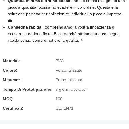
Quantità minima d'ordine bassa
: anche se hai bisogno di una
piccola quantità, possiamo evadere il tuo ordine. Questa è la
soluzione perfetta per collezionisti individuali o piccole imprese.
💼
Consegna rapida
: comprendiamo la vostra impazienza di
ricevere il prodotto finito. Ecco perché offriamo una consegna
rapida senza compromettere la qualità. ⚡️
Materiale:
PVC
Colore:
Personalizzato
Misurare:
Personalizzato
Tempo Di Prototipazione:
7 giorni lavorativi
MOQ:
100
Certificati:
CE, EN71