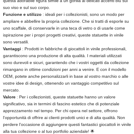
questa adorabile figura simile a un gorilla ai delicati accenti blu sul
suo viso e sul suo corpo.
Funzione e utilizzo
: ideali per i collezionisti, sono un modo per
ampliare e abbellire la propria collezione. Che si tratti di esporle su
uno scaffale, di conservarle in una teca di vetro o di usarle come
ispirazione per i propri progetti creativi, queste statuette in vinile
sono versatili.
Vantaggi
: Prodotti in fabbriche di giocattoli in vinile professionali,
garantiscono una produzione di alta qualità. I ​​materiali utilizzati
sono durevoli e sicuri, garantendo che i vostri oggetti da collezione
rimangano in ottime condizioni per anni a venire. E con il modello
OEM, potete anche personalizzarli in base al vostro marchio o alle
vostre idee di design, ottenendo un vantaggio competitivo sul
mercato.
Valore
: Per i collezionisti, queste statuette hanno un valore
significativo, sia in termini di fascino estetico che di potenziale
apprezzamento nel tempo. Per chi opera nel settore, offrono
l'opportunità di offrire ai clienti prodotti unici e di alta qualità. Non
perdere l'occasione di aggiungere questi fantastici giocattoli in vinile
alla tua collezione o al tuo portfolio aziendale! 🌟