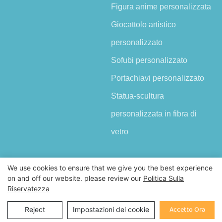
Figura anime personalizzata
Giocattolo artistico
personalizzato
Sofubi personalizzato
Portachiavi personalizzato
Statua-scultura
personalizzata in fibra di
vetro
We use cookies to ensure that we give you the best experience
on and off our website. please review our
Politica Sulla
Riservatezza
Copyright © 2026 Shenzhen Demeng Toy Co.,Ltd |
Mappa del sito
Inchiesta
Accetto Ora
Reject
Impostazioni dei cookie