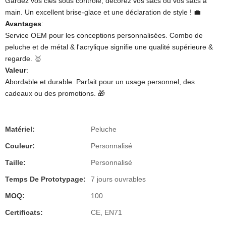
Gardez vos clés sous contrôle, décorez vos sacs ou vos sacs à
main. Un excellent brise-glace et une déclaration de style ! 💼
Avantages
​:
Service OEM pour les conceptions personnalisées. Combo de
peluche et de métal & l'acrylique signifie une qualité supérieure &
regarde. 🥇
​Valeur​
​:
Abordable et durable. Parfait pour un usage personnel, des
cadeaux ou des promotions. 🎁
Matériel:
Peluche
Couleur:
Personnalisé
Taille:
Personnalisé
Temps De Prototypage:
7 jours ouvrables
MOQ:
100
Certificats:
CE, EN71