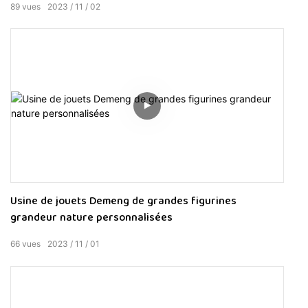
89
vues
2023
11
02
Usine de jouets Demeng de grandes figurines
grandeur nature personnalisées
66
vues
2023
11
01