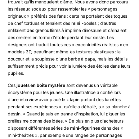
trouvait qu'ils manquaient d'âme. Nous avons donc parcouru
les réseaux sociaux pour rassembler les « personnages
originaux » préférés des fans : certains portaient des toques
de chef tordues et tenaient des
mini
-poêles ; d'autres
enfilaient des grenouillères à imprimé dinosaure et câlinaient
des oreillers en forme d'étoile pendant leur sieste. Les
designers ont traduit toutes ces « excentricités réalistes » en
modèles 3D, peaufinant même les textures plastiques : la
douceur et la souplesse d'une barbe à papa, mais les détails
suffisamment précis pour voir la lumière des étoiles dans leurs
pupilles.
Ces
jouets en boîte mystère
sont devenus un véritable
écosystème pour les jeunes. Une illustratrice a confié lors
d'une interview avoir placé le « lapin portant des lunettes
pendant ses expériences », qu'elle a déballé, sur sa planche à
dessin. « Quand je suis en panne d'inspiration, lui piquer les
oreilles me donne des idées. » De plus en plus d'acheteurs
disposent différentes séries de
mini-figurines
dans des «
mini-théâtres », par exemple une rangée de personnages