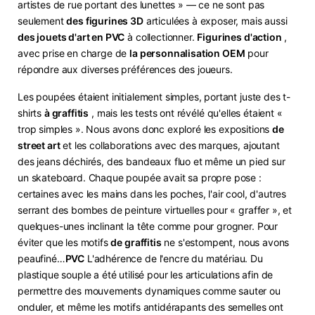
artistes de rue portant des lunettes » — ce ne sont pas
seulement
des figurines 3D
articulées à exposer, mais aussi
des jouets d'art en PVC
à collectionner.
Figurines d'action
,
avec prise en charge de
la personnalisation OEM
pour
répondre aux diverses préférences des joueurs.
Les poupées étaient initialement simples, portant juste des t-
shirts
à graffitis
, mais les tests ont révélé qu'elles étaient «
trop simples ». Nous avons donc exploré les expositions
de
street art
et les collaborations avec des marques, ajoutant
des jeans déchirés, des bandeaux fluo et même un pied sur
un skateboard. Chaque poupée avait sa propre pose :
certaines avec les mains dans les poches, l'air cool, d'autres
serrant des bombes de peinture virtuelles pour « graffer », et
quelques-unes inclinant la tête comme pour grogner. Pour
éviter que les motifs
de graffitis
ne s'estompent, nous avons
peaufiné…
​PVC​
​ L'adhérence de l'encre du matériau. Du
plastique souple a été utilisé pour les articulations afin de
permettre des mouvements dynamiques comme sauter ou
onduler, et même les motifs antidérapants des semelles ont