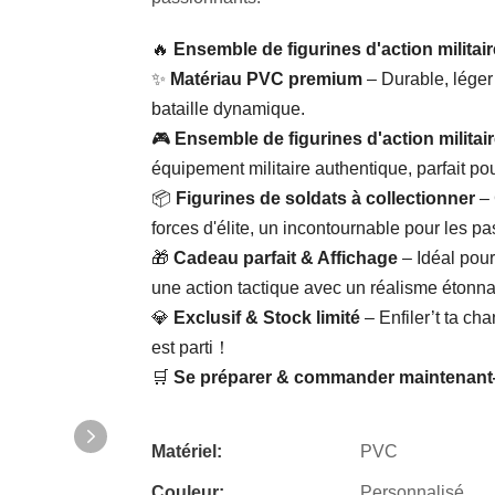
🔥 ​
Ensemble de figurines d'action militair
✨ ​
Matériau PVC premium
​ – Durable, léger
bataille dynamique.
🎮 ​
Ensemble de figurines d'action militai
équipement militaire authentique, parfait pou
📦 ​
Figurines de soldats à collectionner
​ 
forces d'élite, un incontournable pour les p
🎁 ​
Cadeau parfait & Affichage
​ – Idéal po
une action tactique avec un réalisme éton
💎 ​
Exclusif & Stock limité
​ – Enfiler’t ta c
est parti！
🛒 ​
Se préparer & commander maintenant
Matériel:
PVC
Couleur:
Personnalisé