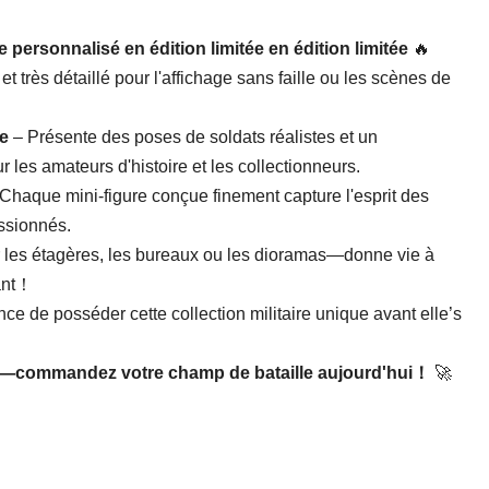
e personnalisé en édition limitée en édition limitée
​ 🔥
 et très détaillé pour l'affichage sans faille ou les scènes de
re
​ – Présente des poses de soldats réalistes et un
r les amateurs d'histoire et les collectionneurs.
– Chaque mini-figure conçue finement capture l'esprit des
assionnés.
ur les étagères, les bureaux ou les dioramas—donne vie à
nant！
hance de posséder cette collection militaire unique avant elle’s
—commandez votre champ de bataille aujourd'hui！
​ 🚀