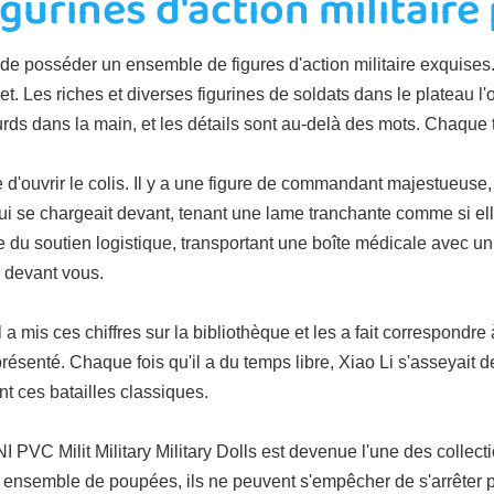
igurines d'action militair
é de posséder un ensemble de figures d'action militaire exquises. 
t. Les riches et diverses figurines de soldats dans le plateau l'
rds dans la main, et les détails sont au-delà des mots. Chaque t
e d'ouvrir le colis. Il y a une figure de commandant majestueus
 qui se chargeait devant, tenant une lame tranchante comme si elle
du soutien logistique, transportant une boîte médicale avec un
 devant vous.
a mis ces chiffres sur la bibliothèque et les a fait correspondr
é présenté. Chaque fois qu'il a du temps libre, Xiao Li s'asseyait
nt ces batailles classiques.
VC Milit Military Military Dolls est devenue l'une des collecti
t ensemble de poupées, ils ne peuvent s'empêcher de s'arrêter po