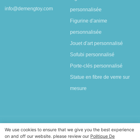
info@demengtoy.com
personnalisée
Figurine d'anime
personnalisée
Jouet d'art personnalisé
Sofubi personnalisé
Porte-clés personnalisé
Statue en fibre de verre sur
mesure
Droits d'auteur © 2026 Shenzhen Demeng Toy Co.,Ltd |
We use cookies to ensure that we give you the best experience
Plan du site
on and off our website. please review our
Politique De