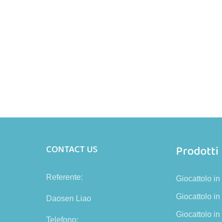
Prodotti
CONTACT US
Referente:
Giocattolo in
Giocattolo i
Daosen Liao
Giocattolo in
Telefono: