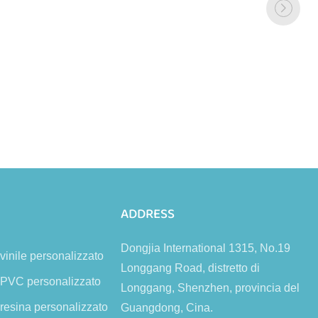
ADDRESS
Dongjia International 1315, No.19
 vinile personalizzato
Longgang Road, distretto di
n PVC personalizzato
Longgang, Shenzhen, provincia del
 resina personalizzato
Guangdong, Cina.