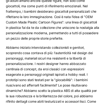
gli adulti amano ancora queste figure, non solo come
giocattoli, ma come punti di riferimento emozionali. Nel
frattempo, i bambini desiderano giocattoli personalizzati che
riflettano la loro immaginazione. Così è nata l'idea di "OEM
Custom Made Plastic Cartoon Figures": una linea di giocattoli
in plastica fai da te da collezione che uniscono la nostalgia alla
personalizzazione moderna, permettendo a tutti di possedere
un pezzo delle proprie storie preferite.
Abbiamo iniziato intervistando collezionisti e genitori,
scoprendo cosa contava di più: l'autenticità nel design dei
personaggi, materiali sicuri ma resistenti e la libertà di
personalizzazione. I nostri designer hanno abbozzato
centinaia di concept, da eroi classici con espressioni
esagerate a personaggi originali ispirati a hobby reali. I
prototipi sono stati testati per la "giocabilità": i bambini
riuscivano ad afferrarli facilmente? Le pose risultavano
dinamiche? Abbiamo scelto la plastica ABS di alta qualità per
la sua robustezza e la brillantezza del colore, poi abbiamo
rifinito dettagli come abiti testurizzati e accessori lisci. Come