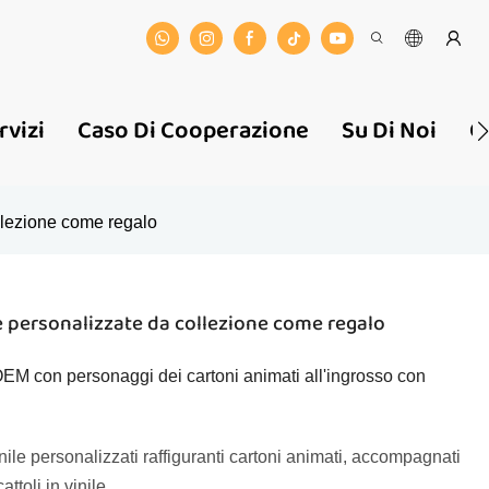
rvizi
Caso Di Cooperazione
Su Di Noi
C
ollezione come regalo
ile personalizzate da collezione come regalo
o OEM con personaggi dei cartoni animati all'ingrosso con
nile personalizzati raffiguranti cartoni animati, accompagnati
ttoli in vinile.