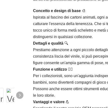
Concetto e design di base
​ 🎨
Ispirata al fascino dei cartoni animati, ogni 
catturare l'essenza della tenerezza. Che si 
tocco unico di forma metà scheletro e metà u
distinguersi in qualsiasi collezione.
Dettagli e qualità
​ 🔍
Prestiamo attenzione a ogni piccolo dettagli
consistenza liscia del vinile, si può percepire
figure consente un'ampia gamma di pose, ren
Funzione e utilizzo
🤸‍♂️
Per i collezionisti, sono un'aggiunta indispen
bambini, sono divertenti compagni di gioco 
Possono anche essere ottimi strumenti educa
le loro storie.
Vantaggi e valore
​ 💪