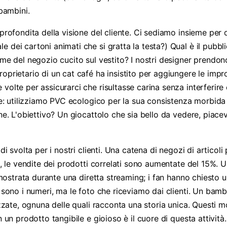
 bambini.
profondita della visione del cliente. Ci sediamo insieme per di
dei cartoni animati che si gratta la testa?) Qual è il pubbli
ome del negozio cucito sul vestito? I nostri designer prendo
oprietario di un cat café ha insistito per aggiungere le impr
volte per assicurarci che risultasse carina senza interferire 
ile: utilizziamo PVC ecologico per la sua consistenza morbid
ne. L'obiettivo? Un giocattolo che sia bello da vedere, piace
di svolta per i nostri clienti. Una catena di negozi di articol
se, le vendite dei prodotti correlati sono aumentate del 15%.
a mostrata durante una diretta streaming; i fan hanno chiesto 
n sono i numeri, ma le foto che riceviamo dai clienti. Un bam
lizzate, ognuna delle quali racconta una storia unica. Questi
 un prodotto tangibile e gioioso è il cuore di questa attività.