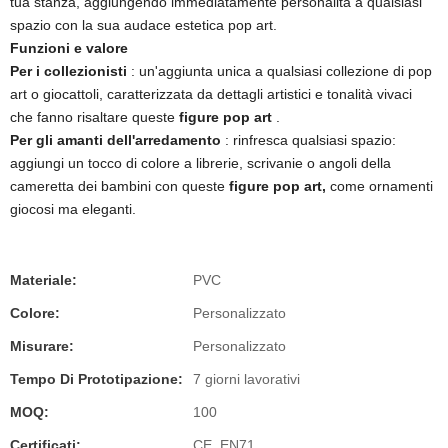
tua stanza, aggiungendo immediatamente personalità a qualsiasi
spazio con la sua audace estetica pop art.
Funzioni e valore
Per i collezionisti
: un'aggiunta unica a qualsiasi collezione di pop
art o giocattoli, caratterizzata da dettagli artistici e tonalità vivaci
che fanno risaltare queste
figure pop art
.
Per gli amanti dell'arredamento
: rinfresca qualsiasi spazio:
aggiungi un tocco di colore a librerie, scrivanie o angoli della
cameretta dei bambini con queste
figure pop art,
come ornamenti
giocosi ma eleganti.
Materiale:
PVC
Colore:
Personalizzato
Misurare:
Personalizzato
Tempo Di Prototipazione:
7 giorni lavorativi
MOQ:
100
Certificati:
CE, EN71