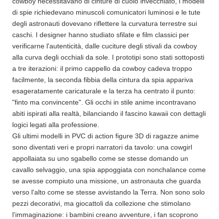
cowboy necessitavano di cinture di cuoio invecchiato, i modelli
di spie richiedevano minuscoli comunicatori luminosi e le tute
degli astronauti dovevano riflettere la curvatura terrestre sui
caschi. I designer hanno studiato sfilate e film classici per
verificarne l'autenticità, dalle cuciture degli stivali da cowboy
alla curva degli occhiali da sole. I prototipi sono stati sottoposti
a tre iterazioni: il primo cappello da cowboy cadeva troppo
facilmente, la seconda fibbia della cintura da spia appariva
esageratamente caricaturale e la terza ha centrato il punto:
"finto ma convincente". Gli occhi in stile anime incontravano
abiti ispirati alla realtà, bilanciando il fascino kawaii con dettagli
logici legati alla professione.
Gli ultimi modelli in PVC di action figure 3D di ragazze anime
sono diventati veri e propri narratori da tavolo: una cowgirl
appollaiata su uno sgabello come se stesse domando un
cavallo selvaggio, una spia appoggiata con nonchalance come
se avesse compiuto una missione, un astronauta che guarda
verso l'alto come se stesse avvistando la Terra. Non sono solo
pezzi decorativi, ma giocattoli da collezione che stimolano
l'immaginazione: i bambini creano avventure, i fan scoprono