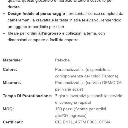
qualità, questo giocattolo è morbido al tatto e costruito per
durare.
Design fedele al personaggio
: presenta l'iconico completo da
cameraman, la cravatta e la testa in stile televisivo, rendendolo
un oggetto imperdibile per i fan.
Ideale per ordini
all'ingrosso
e collezioni a tema, con
dimensioni compatte e facili da esporre.
Materiale:
Peluche
Colore:
Personalizzabile (disponibile la
corrispondenza dei colori Pantone)
Misurare:
Personalizzabile (servizio OEM/ODM
per varie scale)
Tempo Di Prototipazione:
7 giorni lavorativi (disponibile servizio
di consegna rapida)
MOQ:
100 pezzi (Sconto per ordini
all&#39;ingrosso)
Certificati:
CE, EN71, ASTM F963, CPSIA