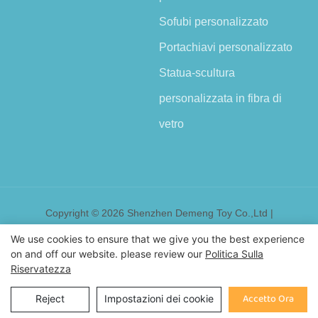
Sofubi personalizzato
Portachiavi personalizzato
Statua-scultura
personalizzata in fibra di
vetro
Copyright © 2026 Shenzhen Demeng Toy Co.,Ltd |
Mappa del sito
We use cookies to ensure that we give you the best experience
on and off our website. please review our
Politica Sulla
Riservatezza
Inchiesta
Accetto Ora
Reject
Impostazioni dei cookie