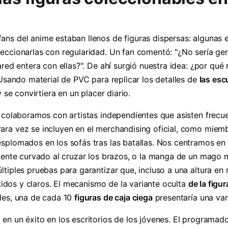
ns del anime estaban llenos de figuras dispersas: algunas 
ccionarlas con regularidad. Un fan comentó: "¿No sería geni
ared entera con ellas?". De ahí surgió nuestra idea: ¿por qu
sando material de PVC para replicar los detalles de
las esc
 se convirtiera en un placer diario.
, colaboramos con artistas independientes que asisten fre
ara vez se incluyen en el merchandising oficial, como miem
esplomados en los sofás tras las batallas. Nos centramos e
amente curvado al cruzar los brazos, o la manga de un mago 
tiples pruebas para garantizar que, incluso a una altura en 
ítidos y claros. El mecanismo de la variante oculta
de la figur
les, una de cada 10
figuras de caja ciega
presentaría una var
en un éxito en los escritorios de los jóvenes. El programa