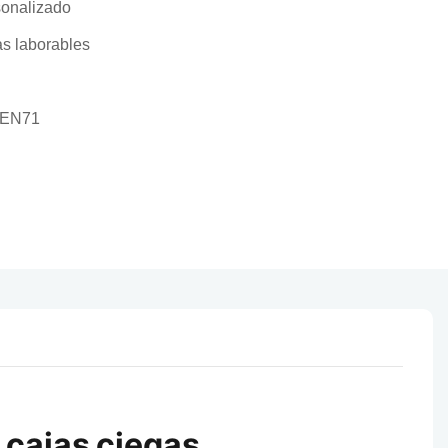
onalizado
as laborables
 EN71
 cajas ciegas