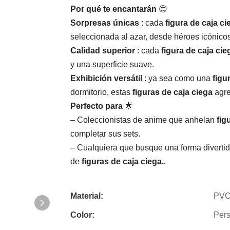
Por qué te encantarán
​ 😍
Sorpresas únicas
: cada
figura de caja ci
seleccionada al azar, desde héroes icónicos
Calidad superior
: cada
figura de caja cie
y una superficie suave.
Exhibición versátil
: ya sea como una
figu
dormitorio, estas
figuras de caja ciega
agre
Perfecto para
​ 🌟
– Coleccionistas de anime que anhelan
fig
completar sus sets.
– Cualquiera que busque una forma divertida
de
figuras de caja ciega.
​.
Material:
PV
Color:
Pers