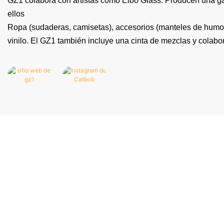
GZ1 colabora con artistas como Elbo Glass. Producen una g
ellos
Ropa (sudaderas, camisetas), accesorios (manteles de humor,
vinilo. El GZ1 también incluye una cinta de mezclas y colabo