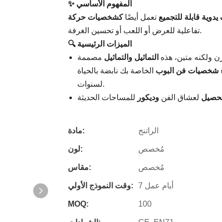
✨ المفهوم الأساسي
دوية قابلة للتجميع
تعمل أيضًا
كشخصيات حركة
تفاعلية للعرض أو اللعب أو تحسين الغرفة.
🔍 الميزات الرئيسية
ن ولكنه متين، هذه
التماثيل
والتماثيل
مصممة
شخصيات فن البوب
​​الخاصة بك نابضة بالحياة
لسنوات.
تحصيل
لعشاق الفن
وديكور
الراتنج
مادة:
مُخصص
لون:
مُخصص
مقاس:
7 أيام عمل
وقت النموذج الأولي:
MOQ:
100