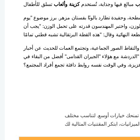
ب
مبالغ فيها وجذابة، تُستخدم
كزينة
وألعاب
ئر يرفع إبهامه بملعقة مسطحة، وحفيدة تطارد بالونًا بفستان مزهر. برز موضوع "يوم
زن، واختبر المهندسون قدرته على تحمل الوزن: "يجب أن
التقاط الصور الجماعية، وتجتمع العمات للحديث عن أخبار
: "الدردشة مع هؤلاء "الجيران القدامى" أفضل من البقاء في
يزة، وفي الوقت نفسه روابط دافئة تجمع أفراد المجتمع؟
ة تمنحك خيارات أوسع. لتناسب مختلف