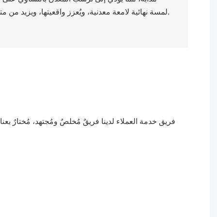
لمسة نهائية لامعة معدنية، ويُعزز واقعيتها، ويزيد من متانتها، ويزيد من مقاومتها للتآكل.
فريق خدمة العملاء لدينا فريقٌ مُخلصٌ ومُجتهد، مُختارٌ بع