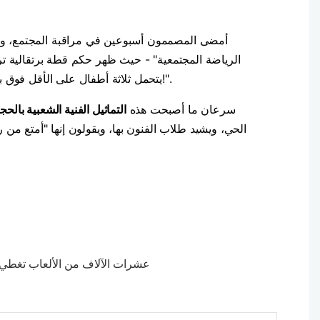
الرياضة المجتمعية" - حيث ظهر حكم قطة برتقالية ترف
يتحمل ثلاثة أطفال على الأقل فوق بعضهم البعض!". خلال تجارب القوالب، مرر جار متقاعد أصابعه على القطعة النهائية وقال: "هذه القطة البرتقالية تشبه قطتي تمامًا!".
سرعان ما أصبحت هذه
التماثيل الفنية الشعبية بالح
الحي، ويشيد طلاب الفنون بها، ويقولون إنها "أمتع من ر
عشرات الآلاف من الألعاب تغطي 