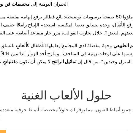
تسلق للأطفال.
الجيران اليومية إلى
مجسمات فن بو
أمضى المصممون أسبوعين في مراقبة المجتمع، وملؤوا 50 صفحة برسومات توضيحية: بائع فطا
ع الأثقال، وجدة تتسابق بعصا المكنسة. استخدم الإنتاج
راتنجًا
خفيف الو
جم الطبيعي
وجهةً مفضلةً لدى المجتمع: يعاملها الأطفال
كألعابٍ
للتسلق و
سمها على لوحات زيتية في المتاحف". ومازح أحد الزوار الدائمين قائلاً
المنزل وحيدين!". من قال إن
تماثيل الراتنج
لا يمكن أن تكون
مقتنياتٍ
عز
حلول الألعاب الغنية
جميع أنماط الفنون، مما يوفر لك حلولاً مخصصة. أنماط حرفية متعدد
الميزانيات، ابتكر المقتنيات المثالية لك.