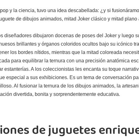
pop y la ciencia, tuvo una idea descabellada: ¿y si fusionáramo
juguete de dibujos animados, mitad Joker clásico y mitad plano
os diseñadores dibujaron docenas de poses del Joker y luego su
uesos brillantes y órganos coloridos ocultos bajo su icónico tr
ner los bordes nítidos, mientras que la mitad coloreada necesi
icada para equilibrar la ternura con una precisión anatómica esca
estanterías. A los coleccionistas les encanta su toque narrati
ue especial a sus exhibiciones. Es un tema de conversación para
loso. Al fusionar la ternura de los dibujos animados, la artesaní
ación divertida, bonita y sorprendentemente educativa.
iones de juguetes enriqu