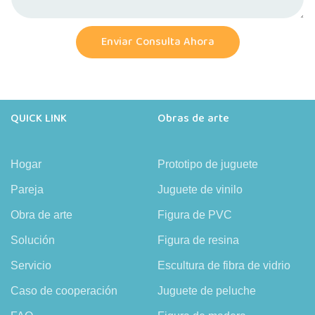
Enviar Consulta Ahora
QUICK LINK
Obras de arte
Hogar
Prototipo de juguete
Pareja
Juguete de vinilo
Obra de arte
Figura de PVC
Solución
Figura de resina
Servicio
Escultura de fibra de vidrio
Caso de cooperación
Juguete de peluche