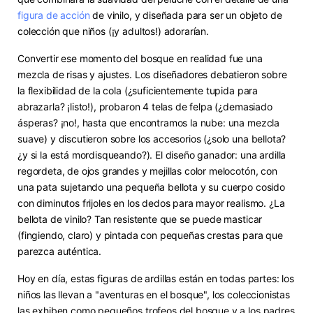
figura de acción
de vinilo, y diseñada para ser un objeto de
colección que niños (¡y adultos!) adorarían.
Convertir ese momento del bosque en realidad fue una
mezcla de risas y ajustes. Los diseñadores debatieron sobre
la flexibilidad de la cola (¿suficientemente tupida para
abrazarla? ¡listo!), probaron 4 telas de felpa (¿demasiado
ásperas? ¡no!, hasta que encontramos la nube: una mezcla
suave) y discutieron sobre los accesorios (¿solo una bellota?
¿y si la está mordisqueando?). El diseño ganador: una ardilla
regordeta, de ojos grandes y mejillas color melocotón, con
una pata sujetando una pequeña bellota y su cuerpo cosido
con diminutos frijoles en los dedos para mayor realismo. ¿La
bellota de vinilo? Tan resistente que se puede masticar
(fingiendo, claro) y pintada con pequeñas crestas para que
parezca auténtica.
Hoy en día, estas figuras de ardillas están en todas partes: los
niños las llevan a "aventuras en el bosque", los coleccionistas
las exhiben como pequeños trofeos del bosque y a los padres