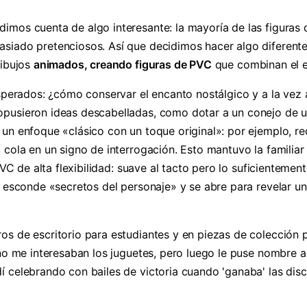
imos cuenta de algo interesante: la mayoría de las figuras
siado pretenciosos. Así que decidimos hacer algo diferente:
dibujos
animados, creando figuras de PVC
que combinan el en
esperados: ¿cómo conservar el encanto nostálgico y a la vez
opusieron ideas descabelladas, como dotar a un conejo de 
un enfoque «clásico con un toque original»: por ejemplo, red
 cola en un signo de interrogación. Esto mantuvo la familiar
PVC de alta flexibilidad: suave al tacto pero lo suficienteme
a esconde «secretos del personaje» y se abre para revelar un
os de escritorio para estudiantes y en piezas de colección p
 no me interesaban los juguetes, pero luego le puse nombre 
 celebrando con bailes de victoria cuando 'ganaba' las disc