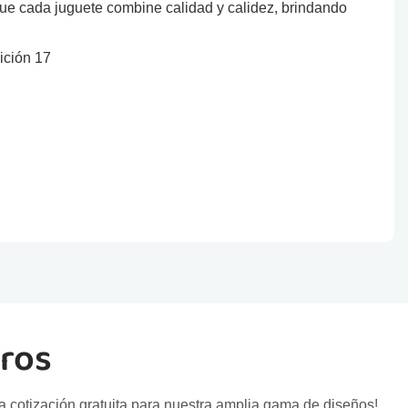
que cada juguete combine calidad y calidez, brindando
tros
a cotización gratuita para nuestra amplia gama de diseños!