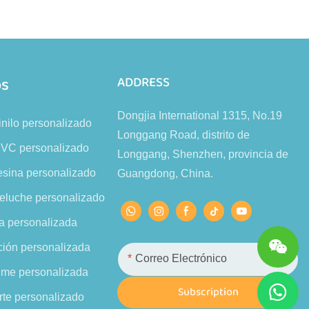
os
ADDRESS
Dongjia International 1315, No.19
inilo personalizado
Longgang Road, distrito de
PVC personalizado
Longgang, Shenzhen, provincia de
esina personalizado
Guangdong, China.
eluche personalizado
a personalizada
ción personalizada
Correo Electrónico
ime personalizada
Subscription
rte personalizado