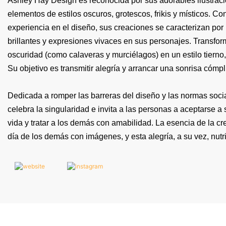
Ashley Hay Design es reconocida por sus adorables ilustra
elementos de estilos oscuros, grotescos, frikis y místicos. 
experiencia en el diseño, sus creaciones se caracterizan por
brillantes y expresiones vivaces en sus personajes. Transfor
oscuridad (como calaveras y murciélagos) en un estilo tierno,
Su objetivo es transmitir alegría y arrancar una sonrisa cómpl
Dedicada a romper las barreras del diseño y las normas socia
celebra la singularidad e invita a las personas a aceptarse a s
vida y tratar a los demás con amabilidad. La esencia de la cr
día de los demás con imágenes, y esta alegría, a su vez, nutri