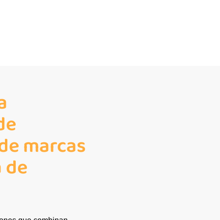
a
de
 de marcas
a de