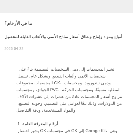
ما هي الأرقام؟
أنواع ومواد وإنتاج ونطاق أسعار نماذج الأنمي والألعاب القابلة للتحصيل
2026-04-22
 تشير المجسمات إلى دمى الشخصيات المصممة بناءً على 
شخصيات الأنمي وألعاب الفيديو. وبشكل عام، تشمل 
المجسمات مجموعات GK، ودمى نيندورويد، ومجسمات 
الجوائز، ومجسمات PVC المطلية مسبقًا، ومجسمات الحركة. 
تتراوح أسعار المجسمات عادةً من عشرات إلى عشرات الآلاف 
من الدولارات، وذلك تبعًا لعوامل مثل التصميم، وجودة التصنيع، 
والمواد المستخدمة، ودقة التفاصيل. 
1. أرقام المعرفة العامة
 يشير اختصار GK في مجسمات GK إلى Garage Kit، وهي 