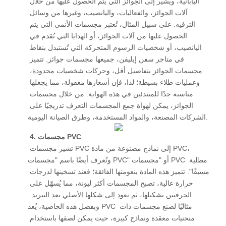
اليابانية، ويشير إلى الجوائز التي يتم الحصول عليها من خلال 
آلات الجوائز، والفعاليات، واليانصيب، وغيرها من وسائل 
الترفيه. على سبيل المثال، تُعتبر مجسمات الأنمي التي يتم 
الحصول عليها من آلات الجوائز، أو الهدايا التي تُقدم في 
اليانصيب، أو شخصيات الرسوم المتحركة التي تُستبدل بنقاط 
في متاجر سفن إيليفن، جميعها مجسمات جوائز. تتميز 
مجسمات الجوائز بتفاصيل أقل، وحركات شخصيات محدودة، 
وعمليات طلاء بسيطة؛ لذا، فإن أسعارها معقولة، مما يجعلها 
مناسبة جدًا للمبتدئين في هذه الهواية. من خلال مجسمات 
الجوائز، يمكن لهواة جمع المجسمات التعرف تدريجيًا على 
الشركات المصنعة، والمواد المستخدمة، وطرق الصيانة اليومية. 
4. مجسمات PVC
 تشير مجسمات PVC إلى نماذج مصنوعة من مادة PVC، 
وتُعرف أيضًا باسم "مجسمات PVC" أو "مجسمات PVC مطلية 
مسبقًا". تتميز هذه المادة بنعومتها الفائقة؛ فعند تسخينها لدرجات 
حرارة عالية، تصبح المجسمات أكثر ليونة، مما يُسهّل على 
الحرفيين تشكيلها، ثم تعود إلى شكلها الأصلي بعد التبريد. 
وبفضل هذه الخاصية، يُعد PVC مثاليًا لصنع مجسمات ذات 
منحنيات معقدة ونماذج كبيرة، حيث يمكن لصقها باستخدام 