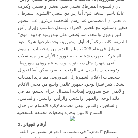
دي (التشويه المفرط). تشيبي تعني صغير أو قصير، ويُعرف 
عادةً باسم "نسخة كيو". أما إس دي فتعني "التشويه المفرط"، 
ما يعني أن المصممين عند رسم الشخصية يركزون على مظهر 
صغير وممتلئ، مع تقصير الأطراف بشكل متناسب وإبراز رأس 
كبير وعيون واسعة، مما يُضفي على نيندورويد جاذبية "موي" 
اللطيفة. كانت نيكو آرك أول نيندورويد، وقد طرحتها شركة غود 
سمايل في عام 2006، وتلتها العديد من شخصيات الرسوم 
المتحركة. ظهرت شخصيات نيندورويد الأولى من مسلسلات 
أنمي شهيرة مثل ديث نوت، وسلسلة هاروهي سوزوميا، 
وغوست إن ذا شيل. في الوقت الحاضر، يمكن أيضًا تحويل 
شخصيات الأفلام الشهيرة إلى نيندورويد، مما يزيد المبيعات 
بشكل كبير نظرًا لوجود جمهور عالمي واسع من محبي الأفلام 
والأنمي. تتيح نيندورويد إمكانية استبدال أجزاء الجسم، بما في 
ذلك الوجه، والظهر، والشعر، والرأس، واليدين، والقدمين، 
والساقين، والتنانير. وهي مصممة لإثارة الاهتمام من خلال 
السماح للاعبين بتحديد وضعيات مختلفة للشخصية. 
3. أرقام الجوائز
 مصطلح "الجائزة" في مجسمات الجوائز مشتق من اللغة 