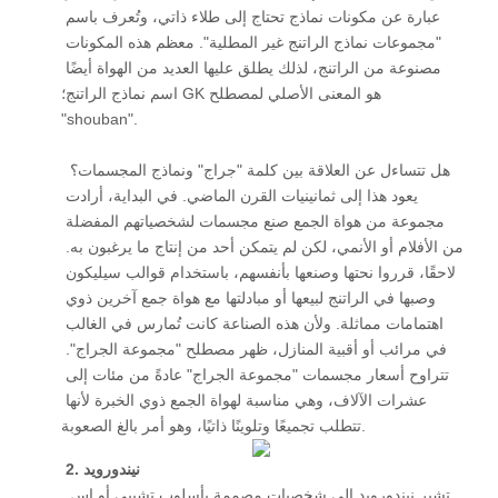
عبارة عن مكونات نماذج تحتاج إلى طلاء ذاتي، وتُعرف باسم 
"مجموعات نماذج الراتنج غير المطلية". معظم هذه المكونات 
مصنوعة من الراتنج، لذلك يطلق عليها العديد من الهواة أيضًا 
اسم نماذج الراتنج؛ GK هو المعنى الأصلي لمصطلح 
"shouban". 
 هل تتساءل عن العلاقة بين كلمة "جراج" ونماذج المجسمات؟ 
يعود هذا إلى ثمانينيات القرن الماضي. في البداية، أرادت 
مجموعة من هواة الجمع صنع مجسمات لشخصياتهم المفضلة 
من الأفلام أو الأنمي، لكن لم يتمكن أحد من إنتاج ما يرغبون به. 
لاحقًا، قرروا نحتها وصنعها بأنفسهم، باستخدام قوالب سيليكون 
وصبها في الراتنج لبيعها أو مبادلتها مع هواة جمع آخرين ذوي 
اهتمامات مماثلة. ولأن هذه الصناعة كانت تُمارس في الغالب 
في مرائب أو أقبية المنازل، ظهر مصطلح "مجموعة الجراج". 
تتراوح أسعار مجسمات "مجموعة الجراج" عادةً من مئات إلى 
عشرات الآلاف، وهي مناسبة لهواة الجمع ذوي الخبرة لأنها 
تتطلب تجميعًا وتلوينًا ذاتيًا، وهو أمر بالغ الصعوبة. 
2. نيندورويد
 تشير نيندورويد إلى شخصيات مصممة بأسلوب تشيبي أو إس 