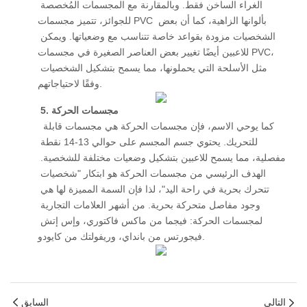
الغراء الساخن فقط. وبالمقارنة مع المجسمات المُخصصة 
للجوائز، تتميز مجسمات PVC بألوانها الزاهية، كما أن بعض 
الشخصيات مزودة بقواعد خاصة تتناسب مع وضعياتها. ويمكن 
للاعبين أيضًا تغيير بعض العناصر الصغيرة في مجسمات PVC، 
مثل الأسلحة التي يحملونها، مما يسمح بتشكيل الشخصيات 
وفقًا لاحتياجاتهم. 
5. مجسمات الحركة
 كما يوحي الاسم، فإن مجسمات الحركة هي مجسمات قابلة 
للتحريك. يحتوي جسم المجسم على حوالي 13-14 نقطة 
مفصلية، مما يسمح للاعبين بتشكيل وضعيات مختلفة للشخصية. 
الهدف الرئيسي من مجسمات الحركة هو ابتكار "شخصيات 
تتحرك بحرية في راحة اليد"، لذا فإن السمة المميزة لها هي 
وجود مفاصل متحركة بحرية. من أشهر العلامات التجارية 
لمجسمات الحركة: فيجما من ماكس فاكتوري، وإس إتش 
فيجورتس من بانداي، وريفولتك من كايودو. 
التالي
السابق