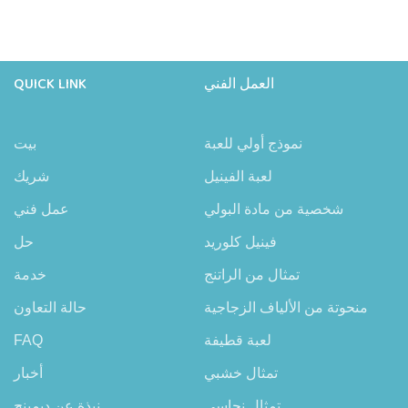
العمل الفني
QUICK LINK
نموذج أولي للعبة
بيت
لعبة الفينيل
شريك
شخصية من مادة البولي
عمل فني
فينيل كلوريد
حل
تمثال من الراتنج
خدمة
منحوتة من الألياف الزجاجية
حالة التعاون
لعبة قطيفة
FAQ
تمثال خشبي
أخبار
تمثال نحاسي
نبذة عن ديمينج