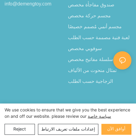
info@demengtoy.com
صندوق مفاجأة مخصص
مجسم حركة مخصص
مجسم أنمي مُصمم خصيصًا
لعبة فنية مصممة حسب الطلب
سوفوبي مخصص
مجسم سلسلة مفاتيح مخصص
تمثال منحوت من الألياف
الزجاجية حسب الطلب
We use cookies to ensure that we give you the best experience
سياسة خاصة
on and off our website. please review our
جميع الحقوق محفوظة © 2026 لشركة شنتشن ديمينغ للألعاب المحدودة |
خريطة الموقع
أوافق الآن
إعدادات ملفات تعريف الارتباط
Reject