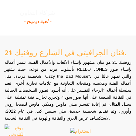
شركاء التعاون
- لعبة ديمينج -
فنان الجرافيتي في الشارع روفنيك 21.
روفنيك 21 هو فنان مشهور بإنشاء الألعاب والأعمال الفنية. تتميز أعماله
بأسلوب فريد من نوعه، حيث يشتهر RELLO JONES بإنشاء صور
شخصية فريدة، مثل "Ozzy the Bad Mouse"، والتي تظهر غالبًا في
أعماله الفنية وملابسه ومنتجاته التعاونية مع علامات تجارية أخرى. تعيد
سلسلة أعماله "الرجاء التفسير على أنه أسود" تصور الشخصيات الخيالية
في الثقافة الشعبية على أنها صور سوداء وتجري تجارب فنية تمثيلية. على
سبيل المثال، تم إعادة تفسير ميني ماوس وميكي ماوس ليصبحا روبي
وأوزي، وتم تقديم شخصية جديدة، بيلي سبيس كيد، في عام 2022،
لاستكشاف عرض العرق والثقافة والهوية في الثقافة الشعبية.