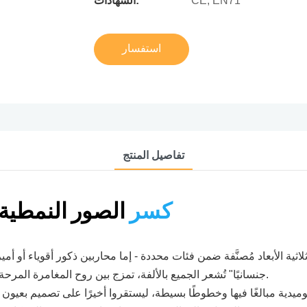
CE, EN71
الشهادات:
استفسار
تفاصيل المنتج
كسر
الصور النمطية
ية الأبعاد مُصنَّفة ضمن فئات محددة - إما محاربين ذكور أقوياء أو أم
جنسانيًا" تُشعر الجميع بالألفة، تمزج بين روح المغامرة المرحة ودفء الجوار لتصبح شخصية "عالمية" يتفاعل معها الجميع.
ة، مجربين وجوهًا كوميدية مبالغًا فيها وخطوطًا بسيطة، ليستقروا أخيرًا على تصمي