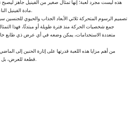
هذه ليست مجرد لعبة؛ إنها تمثال صغير من الفينيل جاهز ليصبح ن
مادة الفينيل الناعمة عالية الجودة تمنحها لمسة نهائية أنيقة ومتينة.
تصميم الرسوم المتحركة ثلاثي الأبعاد الجذاب والحيوي للجنسين س
جمع شخصيات الحركة منذ فترة طويلة أو مبتدئًا، فهذا التمث
متعددة الاستخدامات، يمكن وضعه في أي عرض ذي طابع خاص
من أهم مزايا هذه اللعبة قدرتها على إثارة الحنين إلى الما
قطعة للعرض، بل يمكن أن تكون أيضًا بداية نقاش ممتع مع الضيوف.