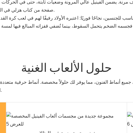
مرنة. يضمن الفينيل عالي المرونة وضعيات ثابتة، حتى في الحركات البه
صفحة من كتاب هزلي في الجيب، ورسومات صغيرة "لتذكار المغامرة" على نعل الحذاء.
ناسب للجنسين، نجاحًا فوريًا: اعتبره الأولاد رفيقًا لهم في لعب كرة القد
سمه الضخم يتحمل السقوط، بينما تُضفي قفزاته المبالغ فيها لمسة فكا
حلول الألعاب الغنية
جميع أنماط الفنون، مما يوفر لك حلولاً مخصصة. أنماط حرفية متعدد
الميزانيات، ابتكر المقتنيات المثالية لك.