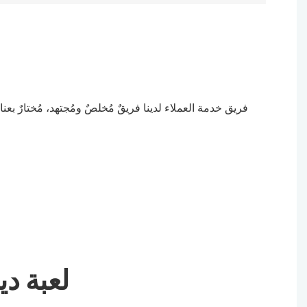
فريق خدمة العملاء لدينا فريقٌ مُخلصٌ ومُجتهد، مُختارٌ بع
لعبة دي