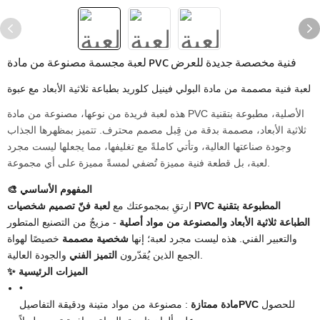
لعبة مجسمة مصنوعة من مادة PVC فنية مخصصة جديدة للعرض
لعبة فنية مصممة من مادة البولي فينيل كلوريد بطباعة ثلاثية الأبعاد مع عبوة
هذه لعبة فريدة من نوعها، مصنوعة من مادة PVC الأصلية، مطبوعة بتقنية
ثلاثية الأبعاد، مصممة بدقة من قِبل مصمم محترف. تتميز بمظهرها الجذاب
وجودة صناعتها العالية، وتأتي كاملةً مع تغليفها، مما يجعلها ليست مجرد
لعبة، بل قطعة فنية مميزة تُضفي لمسةً مميزة على أي مجموعة.
🎨 المفهوم الأساسي
ارتقِ بمجموعتك مع
لعبة فنّ تصميم شخصيات PVC المطبوعة بتقنية
الطباعة ثلاثية الأبعاد والمصنوعة من مواد أصلية
- مزيجٌ من التصنيع المتطور
والتعبير الفني. هذه ليست مجرد لعبة؛ إنها
شخصية مصممة
خصيصًا لهواة
والجودة العالية.
الجمع الذين يُقدّرون
التميز الفني
✨ الميزات الرئيسية
•
للحصول
​PVC​
مادة ممتازة
: مصنوعة من مواد متينة ودقيقة التفاصيل