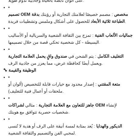
على ألوان نابضة بالحياة وجاذبية تدوم طويلاً.
•
تصميم OEM مخصص
: مصمم خصيصًا لعلامتك التجارية أو رؤيتك
بدقة
للحصول على أشكال وملمس وتشطيبات فريدة.
الطباعة ثلاثية الأبعاد
•
جماليات الألعاب الفنية
: تمزج بين الثقافة الشعبية والسريالية أو الأساليب
البسيطة - كل شخصية تحكي قصة من خلال تصميمها.
•
التغليف الكامل
: يتم الشحن في
صندوق واقٍ يحمل العلامة التجارية
ويعمل أيضًا كحافظة عرض، مما يعزز من جاذبية الرف.
🔧 الوظيفة والقيمة
•
متعة المقتني
: إصدار محدود مع خيارات قابلة للتخصيص (ألوان أو
ملحقات أو أعمال فنية للتغليف).
•
لإنشاء
لشراكات OEM
جاهز للتعاون مع العلامة التجارية
: مثالي
شخصيات حصرية تتوافق مع هويتك.
•
الديكور والهدايا
: يُعد بمثابة لمسة أنيقة على الرف أو هدية لا تُنسى
لمحبي الفن والتصميم والثقافة الشعبية.