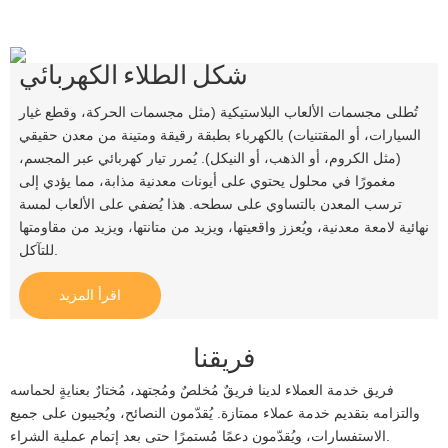
شكل الطلاء الكهربائي
تُطلى مجسمات الألعاب البلاستيكية (مثل مجسمات الحركة، وقطع غيار
السيارات، أو المقتنيات) بالكهرباء بطبقة رقيقة ومتينة من معدن حقيقي
(مثل الكروم، أو الذهب، أو النيكل). يُمرر تيار كهربائي عبر المجسم،
مغمورًا في محلول يحتوي على أيونات معدنية مذابة، مما يؤدي إلى
ترسب المعدن بالتساوي على سطحه. هذا يُضفي على الألعاب لمسة
نهائية لامعة معدنية، ويُعزز واقعيتها، ويزيد من متانتها، ويزيد من مقاومتها
للتآكل.
اقرأ المزيد
فريقنا
فريق خدمة العملاء لدينا فريقٌ مُخلصٌ ومُجتهد، مُختارٌ بعنايةٍ لحماسه
والتزامه بتقديم خدمة عملاء ممتازة. يُقدّمون النصائح، ويُجيبون على جميع
الاستفسارات، ويُقدّمون دعمًا مُستمرًا حتى بعد إتمام عملية الشراء.