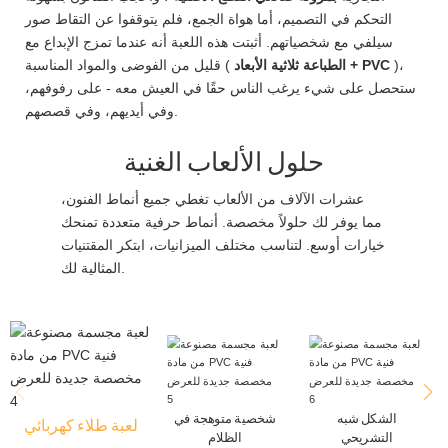
التحكم في التصميم، أما هواة الجمع، فلم يتوقفوا عن التقاط صور
سيلفي مع شخصياتهم. أثبتت هذه اللعبة أنه عندما تمزج الإبداع مع
)،
الطباعة ثلاثية الأبعاد + PVC
قليل من الفوضى والمواد المناسبة (
ستحصل على شيء يرغب الناس حقًا في العيش معه - على رفوفهم،
وفي أيديهم، وفي قصصهم.
حلول الألعاب الغنية
عشرات الآلاف من الألعاب تغطي جميع أنماط الفنون،
مما يوفر لك حلولاً مخصصة. أنماط حرفية متعددة تمنحك
خيارات أوسع. لتناسب مختلف الميزانيات، ابتكر المقتنيات
المثالية لك.
الشكل شبه
شخصية متوهجة في
لعبة طلاء كهربائي
التشريحي
الظلام