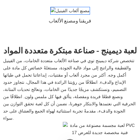
فريقنا ومصنع الألعاب
لعبة ديمينج - صناعة مبتكرة متعددة المواد
تتخصص شركة ديمينج توي في صناعة الألعاب متعددة الخامات، من الفينيل
والقطيفة والراتنج إلى مواد عالية الجودة، مستغلةً خصائص كل مادة على
أكمل وجه. أكثر من مجرد ألعاب أو مقتنيات، إبداعاتنا تحمل في طياتها
الإبداع والدفء. انطلاقًا من رؤيتنا الرائدة في هذا المجال، نتجاوز حدود
التصميم، ونستكشف مزيجًا جديدًا من الخامات، ونعالج تحديات المتانة،
ونصنع قطعًا فريدة ومفصلة، ​​يتألق فيها كل ملمس ولون. انطلاقًا من
الحرفية التي نعتمدها والابتكار جوهرنا، نضمن أن كل لعبة تحقق التوازن بين
الجودة والدفء، مقدمةً تجربة استثنائية لهواة الجمع والعشاق على حد
سواء.