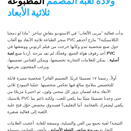
ولادة لعبة المصمم
المطبوعة
ثلاثية الأبعاد
بدأت فعالية "مربى الألعاب" في الاستوديو بنقاشٍ ساخر: "ماذا لو دمجنا
سحر الطباعة ثلاثية الأبعاد مع ألعاب PVC الكلاسيكية؟" مازح أحدهم
حول صنع شخصية تبدو وكأنها خرجت من فيلم كرتوني ووضعتها في
أحد رفوف هواة الجمع، وفجأةً، لم تعد مزحة. أردنا صنع
لعبة PVC
أصلية
، يمكن للعلامات التجارية تخصيصها، ويمكن للفنانين تصميمها،
ويرغب المعجبون بعرضها.
أولاً، رسمنا ١٧ تصميمًا غريبًا. التصميم الفائز؟ شخصية مميزة قابلة
للتخصيص بملامح مبالغ فيها تعكس شخصيتها. حسّنا النموذج ثلاثي
الأبعاد بدقة لضمان بروز كل منحنى ولون، ثم اختبرنا مزيجًا من
بلاستيك PVC حتى وجدنا تصميمًا متينًا بما يكفي للعب، ولكنه ناعم بما
يكفي ليشعرك بالفخامة. أما التغليف؟ فصندوق مخصص حوّل فتح علبة
اللعبة إلى فعالية صغيرة.
النتيجة؟ لعبة تجمع بين الفن والتسلية، وممتعة للغاية. أعجبت العلامات
التجارية
بمرونة صانعي القطع الأصلية
، وأعجب الفنانون بسهولة