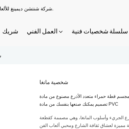
شركة شنتشن ديمينغ للألعاب المحدودة متخصصة في صناعة ألعاب مصممة حسب الطلب.
سلسلة شخصيات فنية
العمل الفني
شريك
ش
شخصية مانغا
جسم قطة حمراء متعدد الأذرع مصنوع من مادة PVC، مستوحى من المانجا، بتصميم فني حضري سريالي، لعبة
تصميم يمكنك صنعها بنفسك من مادة PVC
شارع الجريء وأسلوب المانغا، وهي مصممة كقطعة