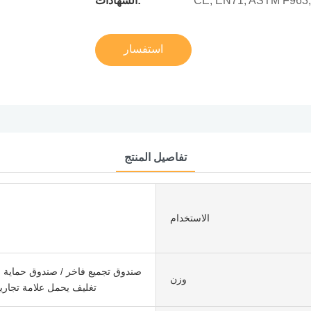
CE, EN71, ASTM F963
الشهادات:
استفسار
تفاصيل المنتج
الاستخدام
صندوق تجميع فاخر / صندوق حماية م
وزن
تغليف يحمل علامة تجار