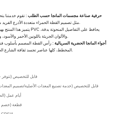
حرفية صناعة مجسمات المانجا حسب الطلب
: تقوم خدمتنا بتح
مقتنيات عالية الجودة من مادة PVC، مثل تصميم القطة الحمراء متعددة الأذرع الفريد من نوعه.
والألوان الجريئة باللونين الأحمر والأسود، والهيكل المعقد متعدد الأذرع لعرض يدوم طويلاً.
أجواء المانجا الحضرية السريالية
: رأس القطة المصمم بأسلوب فني
المخطط، كلها عناصر تجسد ثقافة الشارع الحديثة وجماليات المانجا السريالية بشكل مثالي.
قابل للتخصيص (تتوفر خ
قابل للتخصيص (خدمة تصنيع المعدات الأصلية/تصميم المعدات 
7 أيام عمل (ا
100 قطعة (خصم 