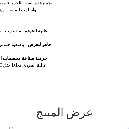
تجمع هذه القطة الحمراء متع
جريئة قابلة للتحصيل لمحبي ثقافة الشارع.
وأسلوب المانغا - و
مادة PVC عالية الجودة
: مادة متينة 
جاهز للعرض
: وضعية جلوس ث
حرفية صناعة مجسمات ال
عرض المنتج