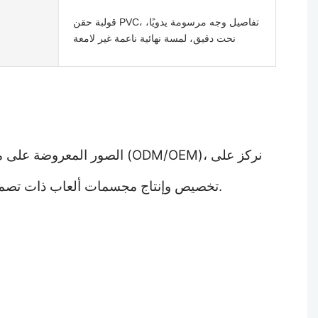
قولبة حقن PVC، تفاصيل وجه مرسومة يدويًا،
نحت دقيق، لمسة نهائية ناعمة غير لامعة
الصور المعروضة على موقعن
تخصيص وإنتاج مجسمات ألعاب ذات تصميم مشابه. إذا كان لديك تصميم مجسم أصلي ترغب في إنتاجه، يُرجى التواصل معنا للحصول على عرض سعر.