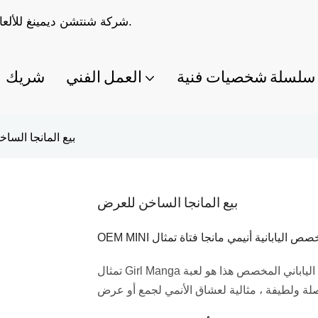
شركة شنتشن ديمينغ للألعاب المحدودة متخصصة في صناعة ألعاب مصممة حسب الطلب.
سلسلة شخصيات فنية
العمل الفني
شريك
بيع المانجا السا
بيع المانجا الساخن للعرض
تمثال Girl Manga الفتاة الياباني المخصص هذا هو لعبة PVC الساحرة. إنه يأتي مع عبواته الخاصة ، والتي تتميز
ة ولطيفة ، مثالية لعشاق الأنمي لجمع أو عرض