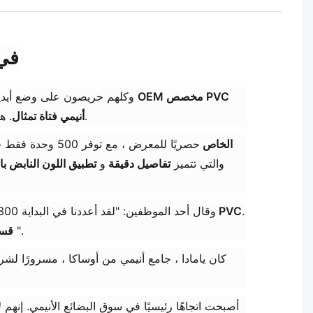
يبيع ت
OEM مخصص PVC
في معرض Tokyo International Expo الأخير ، تجمع حشد ضخم في كشك "Anime Dream Works" ، وكلهم حريصون على وضع أيديهم في إصدار محدود
​.
أنيمي فتاة تمثال
​. 
إنتاج OEM الخاص
حصريًا للمعرض ، م
الشهيرة "Yozora" ، والتي تتميز
تفاصيل دقيقة
و
تطبيق اللون النابض با
​.
تمثال مخصص PVC
وقال أحد الموظفين: "لقد أعددنا في البداية 300 وحدة فقط ، لكنهم باعوا في غضون ساعتين فقط". "لقد جاء العديد من المعجبين على وجه التحديد لهذا الغرض
اجعلها يجب أن تكون لهواة الجمع الجادين ".
مواد C
كان يامادا ، جامع أنيمي من أوساكا ، مسرورًا لشر
أصبحت اتجاهًا رئيسيًا في سوق البضائع الأنيمي. إن