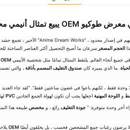
مثال أنيمي محدود OEM في معرض طوكيو
هذا
الحجم المصغر
سرعان ما أصبح التحصيل أكثر العناصر الساخنة ل
ع توفر 500 وحدة فقط في جميع أنحاء العالم. يلتقط التمثال تمامًا مثل شخصية الأنيمي
لحياة
​. ما الذي يميزه كان
صندوق التغليف المصمم بأناقة
، والتي تضم
PV قسط
و
اللوحة المهنية
لها
اء آخر وحدة متوفرة: "
جودة التغليف
رائع ، و
مخصص
طبيعة هذا التم
هم لا يرضون رغبات جمع المشجعين فحسب ، بل يخلقون أيضًا
التماثيل المخصصة OEM
يلاح