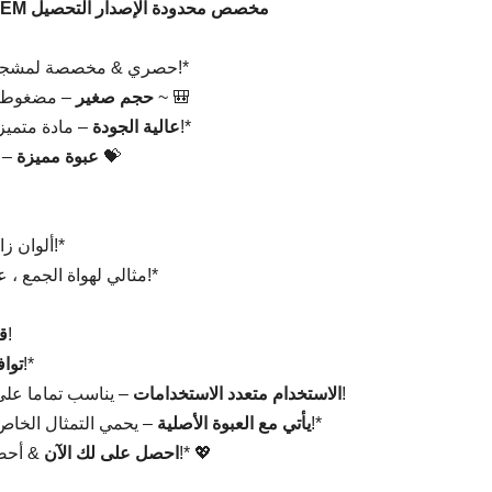
🔥 Super Kawaii اليابانية الأنيمي PVC تمثال OEM مخصص محدودة الإصدار التحصيل
​ – حصري & مخصصة لمشجعي الأنيمي الحقيقيين!*
​ – مضغوط ورائعتين ، مثالي للعرض أو الحمل أثناء التنقل ~ 🎒
حجم صغير
​ – مادة متميزة مع لوحة رائعة ، والتقاط كل التفاصيل!*
PVC عالية الجودة
​ – يأتي في صندوق أنيق ، مثالي للهدايا أو التجميع 💝
عبوة مميزة
ألوان زاهية & الرسم السلس ، عرض الحرفية المذهلة!*
مثالي لهواة الجمع ، عروض المكتب ، أو كهدية خاصة لمحبي الأنيمي!*
​ – جودة أصيلة بسعر بأسعار معقولة!
ق
​ – نادر & حصري ، مثالي لهواة الجمع!*
توا
​ – يناسب تماما على الرفوف أو المكاتب أو كمفاجأة صندوق هدايا!
الاستخدام متعدد الاستخدامات
​ – يحمي التمثال الخاص بك مع الحفاظ على تجربة إلغاء التزام خاصة!*
يأتي مع العبوة الأصلية
​ & أحضر إلى المنزل فتاة أنيمي المفضلة لديك اليوم!* 💖
احصل على لك الآن