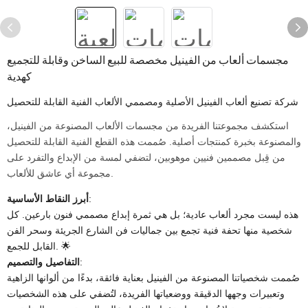
مجسمات ألعاب من الفينيل مخصصة للبيع الساخن وقابلة للتجميع
كهدية
شركة تصنيع ألعاب الفينيل الأصلية ومصممي الألعاب الفنية القابلة للتحصيل
استكشف مجموعتنا الفريدة من مجسمات الألعاب المصنوعة من الفينيل،
والمصنوعة بخبرة كمنتجات أصلية. صُممت هذه القطع الفنية القابلة للتحصيل
من قِبل مصممين فنيين موهوبين، لتضفي لمسة من الإبداع والتفرد على
مجموعة أي عاشق للألعاب.
​:
أبرز النقاط الأساسية
هذه ليست مجرد ألعاب عادية؛ بل هي ثمرة إبداع مصممي فنون بارعين. كل
شخصية منها تحفة فنية تجمع بين جماليات فن الشارع الجريئة وسحر الفن
القابل للجمع. 🌟
​:
التفاصيل والتصميم
صُممت شخصياتنا المصنوعة من الفينيل بعناية فائقة، بدءًا من ألوانها الزاهية
وتعبيرات وجهها الدقيقة ووضعياتها الفريدة، لتُضفي على هذه الشخصيات