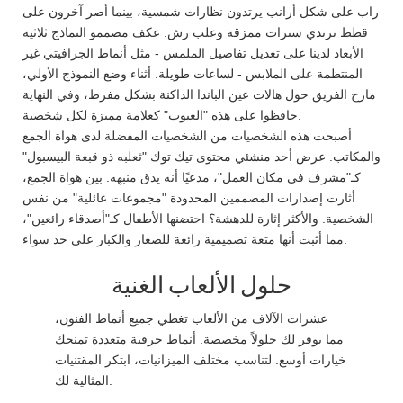
راب على شكل أرانب يرتدون نظارات شمسية، بينما أصر آخرون على
قطط ترتدي سترات ممزقة وعلب رش. عكف مصممو النماذج ثلاثية
الأبعاد لدينا على تعديل تفاصيل الملمس - مثل أنماط الجرافيتي غير
المنتظمة على الملابس - لساعات طويلة. أثناء وضع النموذج الأولي،
مازح الفريق حول هالات عين الباندا الداكنة بشكل مفرط، وفي النهاية
حافظوا على هذه "العيوب" كعلامة مميزة لكل شخصية.
أصبحت هذه الشخصيات من الشخصيات المفضلة لدى هواة الجمع
والمكاتب. عرض أحد منشئي محتوى تيك توك "ثعلبه ذو قبعة البيسبول"
كـ"مشرف في مكان العمل"، مدعيًا أنه يدق منبهه. بين هواة الجمع،
أثارت إصدارات المصممين المحدودة "مجموعات عائلية" من نفس
الشخصية. والأكثر إثارة للدهشة؟ احتضنها الأطفال كـ"أصدقاء رائعين"،
مما أثبت أنها متعة تصميمية رائعة للصغار والكبار على حد سواء.
حلول الألعاب الغنية
عشرات الآلاف من الألعاب تغطي جميع أنماط الفنون،
مما يوفر لك حلولاً مخصصة. أنماط حرفية متعددة تمنحك
خيارات أوسع. لتناسب مختلف الميزانيات، ابتكر المقتنيات
المثالية لك.