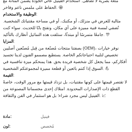
متعة بصرية لا تُضاهى. استخدام الفينيل عالي الجودة يضمن المتانة مع
الحفاظ على ملمس ناعم وفاخر. 🤩
​:
الوظيفة والاستخدام
مثالية للعرض في منزلك، أو مكتبك، أو في مساحة مقتنياتك الشخصية.
تُضفي لمسة فنية مميزة على أي مكان، وتفتح بابًا للحديث. سواء كنت
جامعًا متمرسًا أو مبتدئًا، ستلفت هذه التماثيل أنظارك بالتأكيد. 🎊
​:
المزايا
بصفتنا منتجات مُصنّعة من قِبل مُصنّعين أصليين (OEM)، نوفر خيارات
تخصيص لتلبية احتياجاتكم الخاصة. يستطيع مصممو الفنون لدينا تجسيد
أفكاركم، مما يجعل كل شخصية فريدة بحق. هذا يمنحكم ميزة تنافسية في
السوق إذا كنتم بائعين أو قطعة مميزة لمجموعتكم الشخصية. 💪
​:
القيمة
لا تقتصر قيمتها على كونها مقتنيات، بل تزداد قيمتها مع مرور الوقت، خاصةً
القطع ذات الإصدارات المحدودة. امتلاك إحدى مجسماتنا المصنوعة من
الفينيل ليس مجرد شراء؛ بل هو استثمار في الفن والثقافة. 📈
فينيل
مادة:
مُخصص
لون: