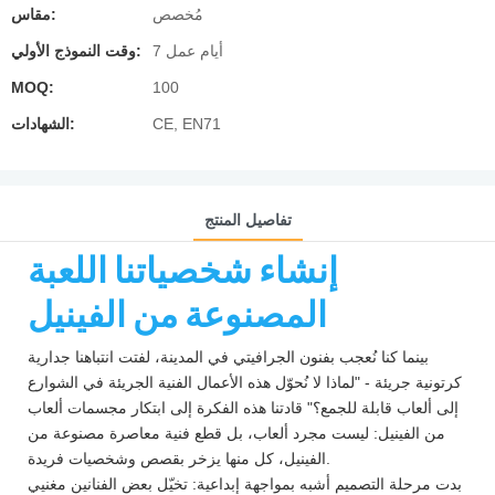
مُخصص
مقاس:
7 أيام عمل
وقت النموذج الأولي:
MOQ:
100
CE, EN71
الشهادات:
تفاصيل المنتج
إنشاء شخصياتنا اللعبة
المصنوعة من الفينيل
بينما كنا نُعجب بفنون الجرافيتي في المدينة، لفتت انتباهنا جدارية
كرتونية جريئة - "لماذا لا نُحوّل هذه الأعمال الفنية الجريئة في الشوارع
إلى ألعاب قابلة للجمع؟" قادتنا هذه الفكرة إلى ابتكار مجسمات ألعاب
من الفينيل: ليست مجرد ألعاب، بل قطع فنية معاصرة مصنوعة من
الفينيل، كل منها يزخر بقصص وشخصيات فريدة.
بدت مرحلة التصميم أشبه بمواجهة إبداعية: تخيّل بعض الفنانين مغنيي