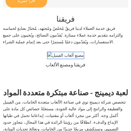
اقرأ المزيد
فريقنا
فريق خدمة العملاء لدينا فريقٌ مُخلصٌ ومُجتهد، مُختارٌ بعنايةٍ لحماسه
والتزامه بتقديم خدمة عملاء ممتازة. يُقدّمون النصائح، ويُجيبون على جميع
الاستفسارات، ويُقدّمون دعمًا مُستمرًا حتى بعد إتمام عملية الشراء.
فريقنا ومصنع الألعاب
لعبة ديمينج - صناعة مبتكرة متعددة المواد
تتخصص شركة ديمينج توي في صناعة الألعاب متعددة الخامات، من الفينيل
والقطيفة والراتنج إلى مواد عالية الجودة، مستغلةً خصائص كل مادة على
أكمل وجه. أكثر من مجرد ألعاب أو مقتنيات، إبداعاتنا تحمل في طياتها
الإبداع والدفء. انطلاقًا من رؤيتنا الرائدة في هذا المجال، نتجاوز حدود
التصميم، ونستكشف مزيجًا جديدًا من الخامات، ونعالج تحديات المتانة،