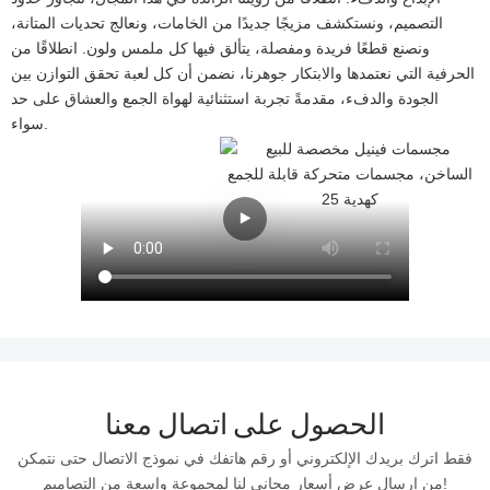
التصميم، ونستكشف مزيجًا جديدًا من الخامات، ونعالج تحديات المتانة،
ونصنع قطعًا فريدة ومفصلة، ​​يتألق فيها كل ملمس ولون. انطلاقًا من
الحرفية التي نعتمدها والابتكار جوهرنا، نضمن أن كل لعبة تحقق التوازن بين
الجودة والدفء، مقدمةً تجربة استثنائية لهواة الجمع والعشاق على حد
سواء.
الحصول على اتصال معنا
فقط اترك بريدك الإلكتروني أو رقم هاتفك في نموذج الاتصال حتى نتمكن
من إرسال عرض أسعار مجاني لنا لمجموعة واسعة من التصاميم!