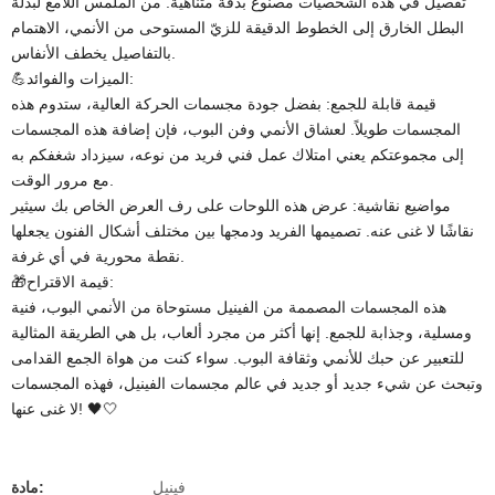
تفصيل في هذه الشخصيات مصنوع بدقة متناهية. من الملمس اللامع لبدلة
البطل الخارق إلى الخطوط الدقيقة للزيّ المستوحى من الأنمي، الاهتمام
بالتفاصيل يخطف الأنفاس.
💪الميزات والفوائد:
قيمة قابلة للجمع: بفضل جودة مجسمات الحركة العالية، ستدوم هذه
المجسمات طويلاً. لعشاق الأنمي وفن البوب، فإن إضافة هذه المجسمات
إلى مجموعتكم يعني امتلاك عمل فني فريد من نوعه، سيزداد شغفكم به
مع مرور الوقت.
مواضيع نقاشية: عرض هذه اللوحات على رف العرض الخاص بك سيثير
نقاشًا لا غنى عنه. تصميمها الفريد ودمجها بين مختلف أشكال الفنون يجعلها
نقطة محورية في أي غرفة.
🎁قيمة الاقتراح:
هذه المجسمات المصممة من الفينيل مستوحاة من الأنمي البوب، فنية
ومسلية، وجذابة للجمع. إنها أكثر من مجرد ألعاب، بل هي الطريقة المثالية
للتعبير عن حبك للأنمي وثقافة البوب. سواء كنت من هواة الجمع القدامى
وتبحث عن شيء جديد أو جديد في عالم مجسمات الفينيل، فهذه المجسمات
لا غنى عنها! 🖤🤍
فينيل
مادة: