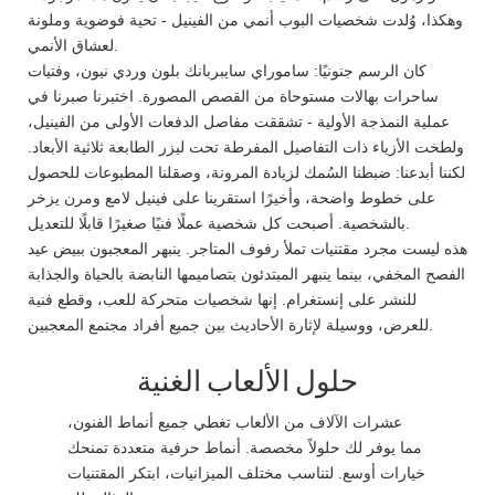
وهكذا، وُلدت شخصيات البوب ​​أنمي من الفينيل - تحية فوضوية وملونة
لعشاق الأنمي.
كان الرسم جنونيًا: ساموراي سايبربانك بلون وردي نيون، وفتيات
ساحرات بهالات مستوحاة من القصص المصورة. اختبرنا صبرنا في
عملية النمذجة الأولية - تشققت مفاصل الدفعات الأولى من الفينيل،
ولطخت الأزياء ذات التفاصيل المفرطة تحت ليزر الطابعة ثلاثية الأبعاد.
لكننا أبدعنا: ضبطنا السُمك لزيادة المرونة، وصقلنا المطبوعات للحصول
على خطوط واضحة، وأخيرًا استقرينا على فينيل لامع ومرن يزخر
بالشخصية. أصبحت كل شخصية عملًا فنيًا صغيرًا قابلًا للتعديل.
هذه ليست مجرد مقتنيات تملأ رفوف المتاجر. ينبهر المعجبون ببيض عيد
الفصح المخفي، بينما ينبهر المبتدئون بتصاميمها النابضة بالحياة والجذابة
للنشر على إنستغرام. إنها شخصيات متحركة للعب، وقطع فنية
للعرض، ووسيلة لإثارة الأحاديث بين جميع أفراد مجتمع المعجبين.
حلول الألعاب الغنية
عشرات الآلاف من الألعاب تغطي جميع أنماط الفنون،
مما يوفر لك حلولاً مخصصة. أنماط حرفية متعددة تمنحك
خيارات أوسع. لتناسب مختلف الميزانيات، ابتكر المقتنيات