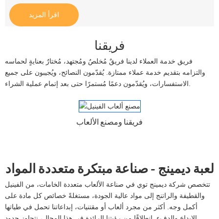
اقرأ المزيد
فريقنا
فريق خدمة العملاء لدينا فريقٌ مُخلصٌ ومُجتهد، مُختارٌ بعنايةٍ لحماسه
والتزامه بتقديم خدمة عملاء ممتازة. يُقدّمون النصائح، ويُجيبون على جميع
الاستفسارات، ويُقدّمون دعمًا مُستمرًا حتى بعد إتمام عملية الشراء.
فريقنا ومصنع الألعاب
لعبة ديمينج - صناعة مبتكرة متعددة المواد
تتخصص شركة ديمينج توي في صناعة الألعاب متعددة الخامات، من الفينيل
والقطيفة والراتنج إلى مواد عالية الجودة، مستغلةً خصائص كل مادة على
أكمل وجه. أكثر من مجرد ألعاب أو مقتنيات، إبداعاتنا تحمل في طياتها
الإبداع والدفء. انطلاقًا من رؤيتنا الرائدة في هذا المجال، نتجاوز حدود