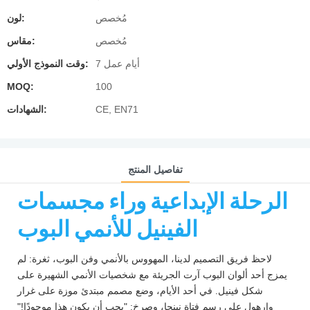
مُخصص
لون:
مُخصص
مقاس:
7 أيام عمل
وقت النموذج الأولي:
MOQ:
100
CE, EN71
الشهادات:
تفاصيل المنتج
الرحلة الإبداعية وراء مجسمات
الفينيل للأنمي البوب
لاحظ فريق التصميم لدينا، المهووس بالأنمي وفن البوب، ثغرة: لم
يمزج أحد ألوان البوب ​​آرت الجريئة مع شخصيات الأنمي الشهيرة على
شكل فينيل. في أحد الأيام، وضع مصمم مبتدئ موزة على غرار
وارهول على رسم فتاة نينجا، وصرخ: "يجب أن يكون هذا موجودًا!"