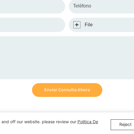
Teléfono
File
Enviar Consulta Ahora
 and off our website. please review our
Política De
Reject
© 2026 Shenzhen Demeng Toy Co.,Ltd |
Map